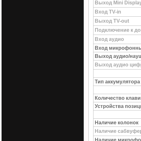
Выход Mini Displa
Вход TV-in
Выход TV-out
Подключение к до
Вход аудио
Вход микрофонн
Выход аудио/нау
Выход аудио цифр
Тип аккумулятора
Количество клав
Устройства пози
Наличие колонок
Наличие сабвуфе
Наличие микрофо