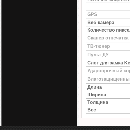
GPS
Веб-камера
Количество пиксе
Сканер отпечатка
ТВ-тюнер
Пульт ДУ
Слот для замка Ke
Ударопрочный ко
Влагозащищенны
Длина
Ширина
Толщина
Вес