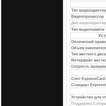
Тип видеоадаптер
Видеопроцессор
Два видеоадапте
Тип видеопамяти
Уст
Оптический прив
Объем накопител
Тип жесткого диск
Интерфейс жестко
Скорость вращен
Слот ExpressCard
Стандарт Express
Устройство для ч
Поддержка Compac