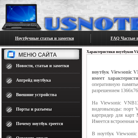
Ноутбучные статьи и заметки
FAQ Частые в
Характеристики ноутбуков Vi
Новости, статьи и заметки
ноутбук Viewsonic 
имеет характерист
Апгрейд ноутбука
оперативную память
разрешением 1366x76
Внешние устройства
На Viewsonic VNB13
видеовыходы: порт 
Порты и разъемы
картридер для карт 
Имеется встроенная w
Почему ноутбук греется
В ноутбук Viewsonic