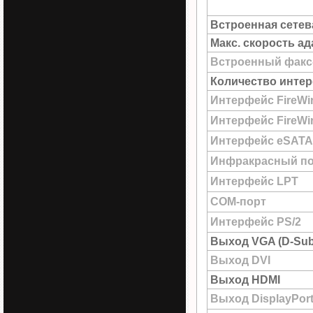
Встроенная сетев
Макс. скорость а
Встроенный факс
Количество интер
Интерфейс FireWi
Интерфейс FireWir
Интерфейс eSATA
Инфракрасный по
Интерфейс LPT
COM-порт
Интерфейс PS/2
Выход VGA (D-Sub
Выход DVI
Выход HDMI
Выход DisplayPor