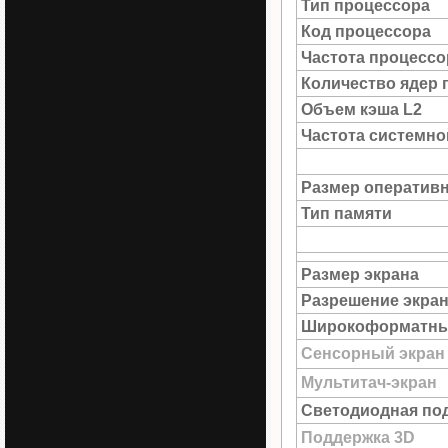
Тип процессора
Код процессора
Частота процессо
Количество ядер 
Объем кэша L2
Частота системн
Размер оператив
Тип памяти
Размер экрана
Разрешение экра
Широкоформатны
Сенсорный экран
Мультитач-экран
Светодиодная под
Поддержка 3D