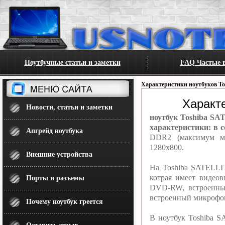
Ноутбучные статьи и заметки
FAQ Частые в
Характеристики ноутбуков To
Характ
Новости, статьи и заметки
ноутбук Toshiba SA
характеристики: в с
Апгрейд ноутбука
DDR2 (максимум мо
1280x800.
Внешние устройства
На Toshiba SATELLI
котрая имеет видео
Порты и разъемы
DVD-RW, встроенный
встроенный микрофон.
Почему ноутбук греется
В ноутбук Toshiba 