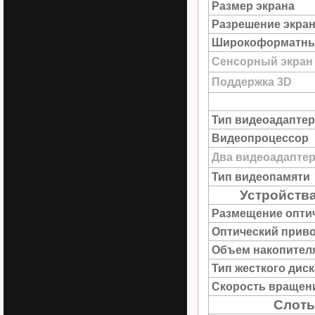
Размер экрана
Разрешение экра
Широкоформатны
Сенсорный экран
Поддержка 3D
Тип видеоадаптер
Видеопроцессор
Два видеоадапте
Тип видеопамяти
Устройства
Размещение опти
Оптический прив
Объем накопител
Тип жесткого диск
Скорость вращен
Слоты