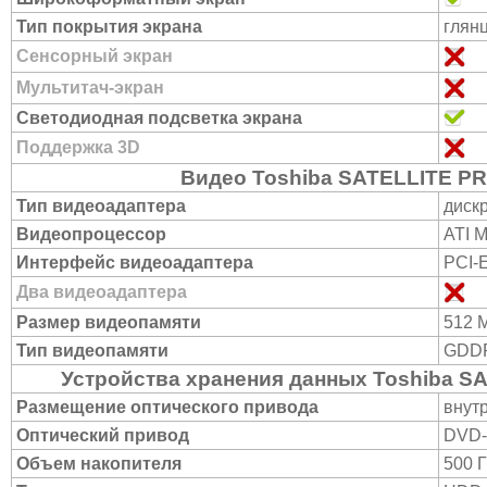
Тип покрытия экрана
глян
Сенсорный экран
Мультитач-экран
Светодиодная подсветка экрана
Поддержка 3D
Видео Toshiba SATELLITE PR
Тип видеоадаптера
диск
Видеопроцессор
ATI M
Интерфейс видеоадаптера
PCI-
Два видеоадаптера
Размер видеопамяти
512 
Тип видеопамяти
GDD
Устройства хранения данных Toshiba S
Размещение оптического привода
внут
Оптический привод
DVD
Объем накопителя
500 