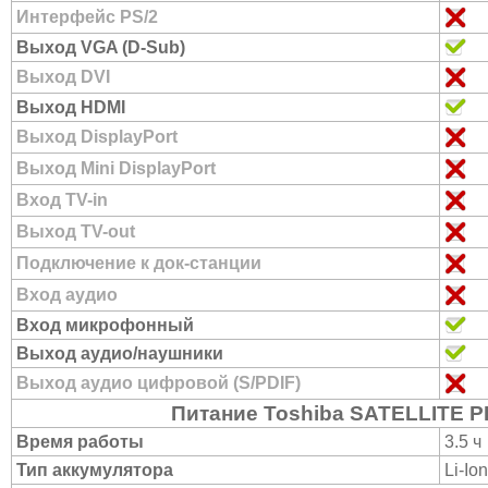
Интерфейс PS/2
Выход VGA (D-Sub)
Выход DVI
Выход HDMI
Выход DisplayPort
Выход Mini DisplayPort
Вход TV-in
Выход TV-out
Подключение к док-станции
Вход аудио
Вход микрофонный
Выход аудио/наушники
Выход аудио цифровой (S/PDIF)
Питание Toshiba SATELLITE P
Время работы
3.5 ч
Тип аккумулятора
Li-Ion