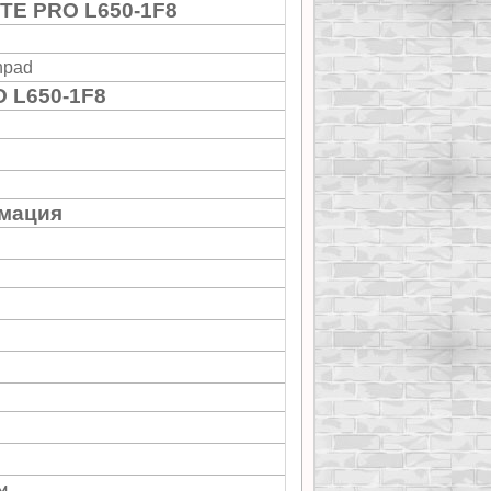
ITE PRO L650-1F8
hpad
O L650-1F8
мация
м