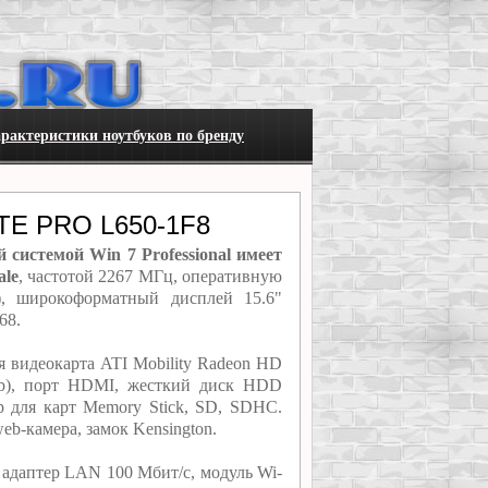
рактеристики ноутбуков по бренду
ITE PRO L650-1F8
системой Win 7 Professional имеет
ale
, частотой 2267 МГц, оперативную
, широкоформатный дисплей 15.6"
68.
 видеокарта ATI Mobility Radeon HD
ub), порт HDMI, жесткий диск HDD
 для карт Memory Stick, SD, SDHC.
b-камера, замок Kensington.
адаптер LAN 100 Мбит/с, модуль Wi-