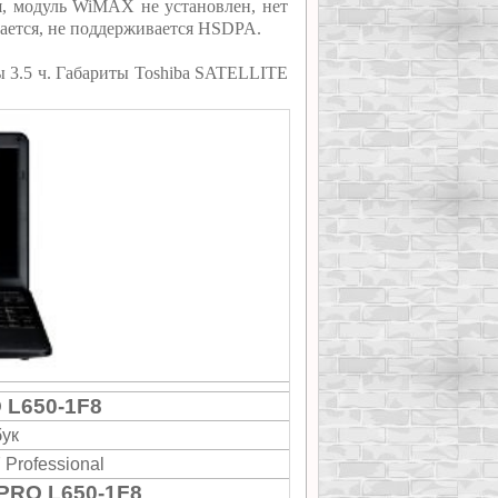
ся, модуль WiMAX не установлен, нет
ается, не поддерживается HSDPA.
ы 3.5 ч. Габариты Toshiba SATELLITE
 L650-1F8
бук
 Professional
PRO L650-1F8