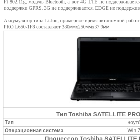
Fi 802.11g, модуль Bluetooth, а вот 4G LTE не поддерживает
поддержки GPRS, 3G не поддерживается, EDGE не поддержив
Аккумулятор типа Li-Ion, примерное время автономной работ
мм
мм
мм
PRO L650-1F8 составляют 380
х250
х37.9
.
Тип Toshiba SATELLITE PRO
Тип
ноут
Операционная система
Win 7
Процессор Toshiba SATELLITE 