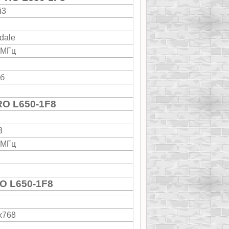
i3
dale
 МГц
Кб
RO L650-1F8
3
 МГц
O L650-1F8
"
x768