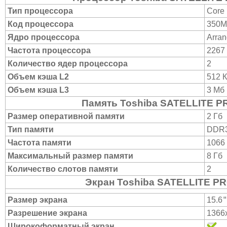
Тип процессора
Core 
Код процессора
350M
Ядро процессора
Arran
Частота процессора
2267
Количество ядер процессора
2
Объем кэша L2
512 
Объем кэша L3
3 Мб
Память Toshiba SATELLITE P
Размер оперативной памяти
2 Гб
Тип памяти
DDR
Частота памяти
1066
Максимальный размер памяти
8 Гб
Количество слотов памяти
2
Экран Toshiba SATELLITE PR
Размер экрана
15.6
Разрешение экрана
1366
Широкоформатный экран