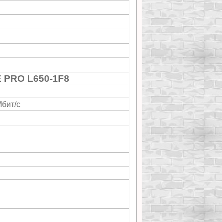
 PRO L650-1F8
Мбит/с