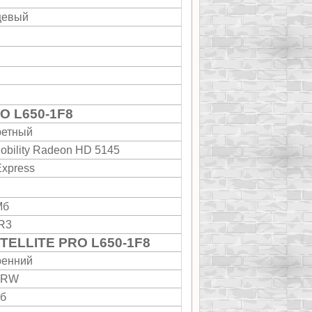
цевый
O L650-1F8
ретный
obility Radeon HD 5145
Express
Мб
R3
ATELLITE PRO L650-1F8
ренний
-RW
Гб