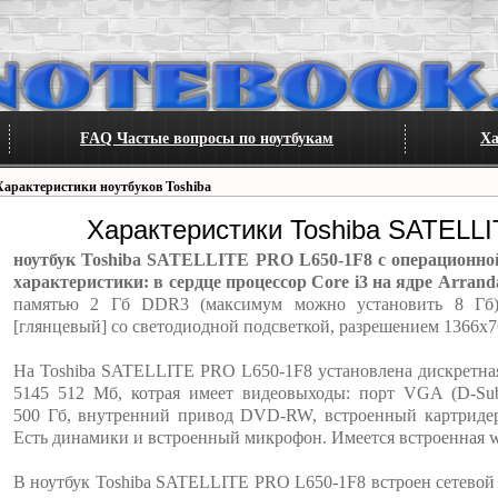
FAQ Частые вопросы по ноутбукам
Ха
Характеристики ноутбуков Toshiba
Характеристики Toshiba SATELL
ноутбук Toshiba SATELLITE PRO L650-1F8 с операционной 
характеристики: в сердце процессор Core i3 на ядре Arrand
памятью 2 Гб DDR3 (максимум можно установить 8 Гб)
[глянцевый] со светодиодной подсветкой, разрешением 1366x7
На Toshiba SATELLITE PRO L650-1F8 установлена дискретная
5145 512 Мб, котрая имеет видеовыходы: порт VGA (D-S
500 Гб, внутренний привод DVD-RW, встроенный картридер
Есть динамики и встроенный микрофон. Имеется встроенная we
В ноутбук Toshiba SATELLITE PRO L650-1F8 встроен сетевой 