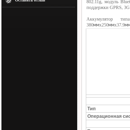
Оставить отзыв
802.11g, модуль Blu
поддержки GPRS, 3G 
Аккумулятор тип
мм
мм
м
380
х250
х37.9
Тип
Операционная си