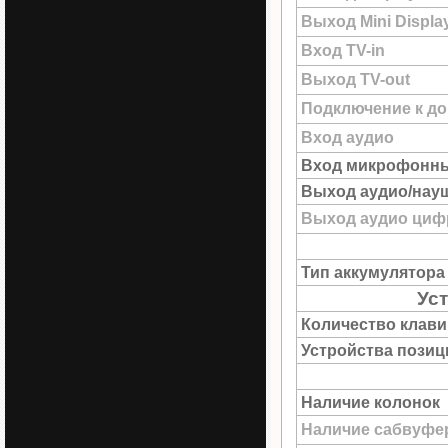
Выход Mini Displa
Вход TV-in
Выход TV-out
Подключение к до
Вход аудио
Вход микрофонн
Выход аудио/нау
Выход аудио цифр
Тип аккумулятора
Ус
Количество клав
Устройства пози
Наличие колонок
Наличие сабвуфе