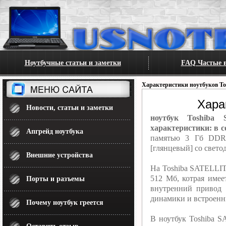
Ноутбучные статьи и заметки
FAQ Частые в
Характеристики ноутбуков To
Хара
Новости, статьи и заметки
ноутбук Toshiba
характеристики: в с
Апгрейд ноутбука
памятью 3 Гб DDR3
[глянцевый] со свето
Внешние устройства
На Toshiba SATELLIT
512 Мб, котрая име
Порты и разъемы
внутренний привод 
динамики и встроенны
Почему ноутбук греется
В ноутбук Toshiba S