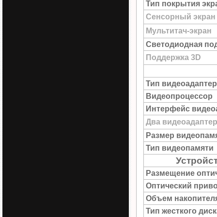
Тип покрытия экр
Сенсорный экран
Мультитач-экран
Светодиодная под
Поддержка 3D
Тип видеоадаптер
Видеопроцессор
Интерфейс видео
Два видеоадапте
Размер видеопам
Тип видеопамяти
Устройс
Размещение опти
Оптический прив
Объем накопител
Тип жесткого диск