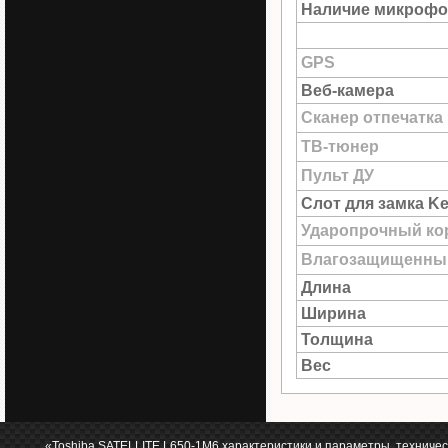
Наличие микрофо
GPS
Веб-камера
Сканер отпечатка
ТВ-тюнер
Пульт ДУ
Слот для замка Ke
Ударопрочный ко
Влагозащищенны
Длина
Ширина
Толщина
Вес
«Toshiba SATELLITE L650-1M6 характеристики и параметры, техничес