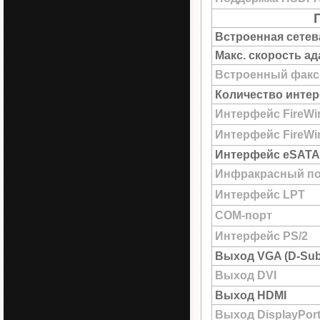
Встроенная сетев
Макс. скорость а
Встроенный факс
Количество интер
Интерфейс FireWi
Интерфейс FireWir
Интерфейс eSATA
Инфракрасный по
Интерфейс LPT
COM-порт
Интерфейс PS/2
Выход VGA (D-Sub
Выход DVI
Выход HDMI
Выход DisplayPor