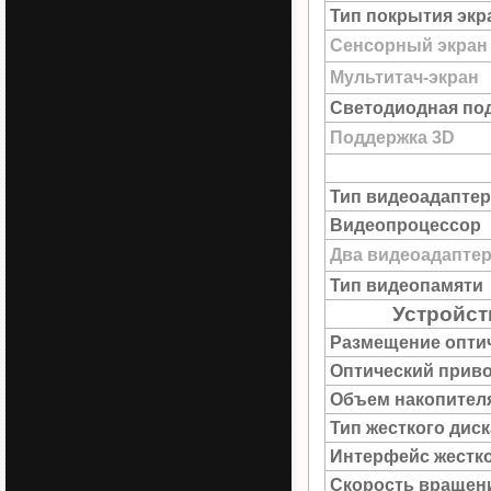
Тип покрытия экр
Сенсорный экран
Мультитач-экран
Светодиодная под
Поддержка 3D
Тип видеоадаптер
Видеопроцессор
Два видеоадапте
Тип видеопамяти
Устройст
Размещение опти
Оптический прив
Объем накопител
Тип жесткого диск
Интерфейс жестко
Скорость вращен