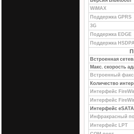
Версия Bluetooth
WiMAX
Поддержка GPRS
3G
Поддержка EDGE
Поддержка HSDP
П
Встроенная сетев
Макс. скорость а
Встроенный факс
Количество интер
Интерфейс FireWi
Интерфейс FireWir
Интерфейс eSATA
Инфракрасный по
Интерфейс LPT
COM-порт