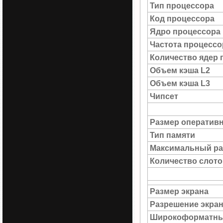
Тип процессора
Код процессора
Ядро процессора
Частота процессо
Количество ядер 
Объем кэша L2
Объем кэша L3
Чипсет
Размер оператив
Тип памяти
Максимальный ра
Количество слото
Размер экрана
Разрешение экра
Широкоформатны