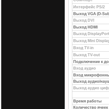
Интерфейс PS/2
Выход VGA (D-Sub
Выход DVI
Выход HDMI
Выход DisplayPor
Выход Mini Displa
Вход TV-in
Выход TV-out
Подключение к до
Вход аудио
Вход микрофонн
Выход аудио/нау
Выход аудио цифр
Время работы
Количество ячеек