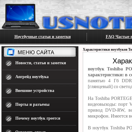
Ноутбучные статьи и заметки
FAQ Частые в
Характеристики ноутбуков To
Харак
Новости, статьи и заметки
ноутбук Toshiba P
характеристики: в с
Апгрейд ноутбука
памятью 4 Гб DDR3
[глянцевый] со свето
Внешние устройства
На Toshiba PORTEGE 
видеовыходы: порт 
Порты и разъемы
привод DVD-RW, вс
микрофон. Имеется вс
Почему ноутбук греется
В ноутбук Toshiba P