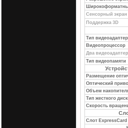
Широкоформатны
Сенсорный экран
Поддержка 3D
Тип видеоадаптер
Видеопроцессор
Два видеоадапте
Тип видеопамяти
Устройс
Размещение опти
Оптический прив
Объем накопител
Тип жесткого диск
Скорость вращен
Сл
Слот ExpressCard