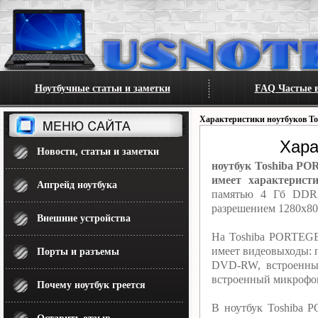
Ноутбучные статьи и заметки
FAQ Частые в
Характеристики ноутбуков To
Хара
Новости, статьи и заметки
ноутбук Toshiba PO
имеет характерист
Апгрейд ноутбука
памятью 4 Гб DDR2
разрешением 1280x80
Внешние устройства
На Toshiba PORTEGE
имеет видеовыходы: 
Порты и разъемы
DVD-RW, встроенный
встроенный микрофон.
Почему ноутбук греется
В ноутбук Toshiba 