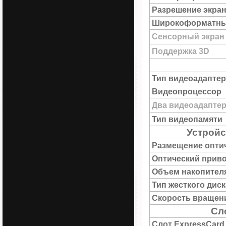
Разрешение экра
Широкоформатны
Сенсорный экран
Поддержка 3D
Тип видеоадаптер
Видеопроцессор
Два видеоадапте
Тип видеопамяти
Устройс
Размещение опти
Оптический прив
Объем накопител
Тип жесткого диск
Скорость вращен
Сл
Слот ExpressCard