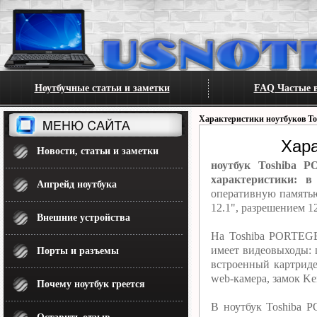
Ноутбучные статьи и заметки
FAQ Частые в
Характеристики ноутбуков To
Хара
Новости, статьи и заметки
ноутбук Toshiba P
характеристики: в
Апгрейд ноутбука
оперативную память
12.1", разрешением 1
Внешние устройства
На Toshiba PORTEGE
имеет видеовыходы:
Порты и разъемы
встроенный картриде
web-камера, замок Ken
Почему ноутбук греется
В ноутбук Toshiba 