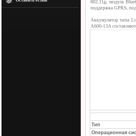
Оставить отзыв
802.11g, модуль Blu
поддержка GPRS, под
Аккумулятор типа Li
A600-13A составляют
Тип
Операционная си