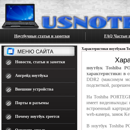
Ноутбучные статьи и заметки
FAQ Частые в
Характеристики ноутбуков To
Хара
Новости, статьи и заметки
ноутбук Toshiba P
характеристики: в с
Апгрейд ноутбука
DDR2 (максимум мож
подсветкой, разреше
Внешние устройства
На Toshiba PORTEGE
имеет видеовыходы:
Порты и разъемы
встроенный картриде
web-камера, замок Ken
Почему ноутбук греется
В ноутбук Toshiba 