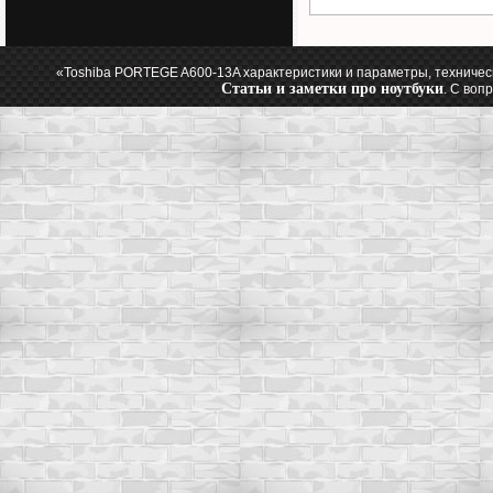
«Toshiba PORTEGE A600-13A характеристики и параметры, техничес
Статьи и заметки про ноутбуки
. С воп