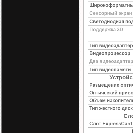
Широкоформатны
Сенсорный экран
Светодиодная под
Поддержка 3D
Тип видеоадаптер
Видеопроцессор
Два видеоадапте
Тип видеопамяти
Устройс
Размещение опти
Оптический прив
Объем накопител
Тип жесткого диск
Сл
Слот ExpressCard