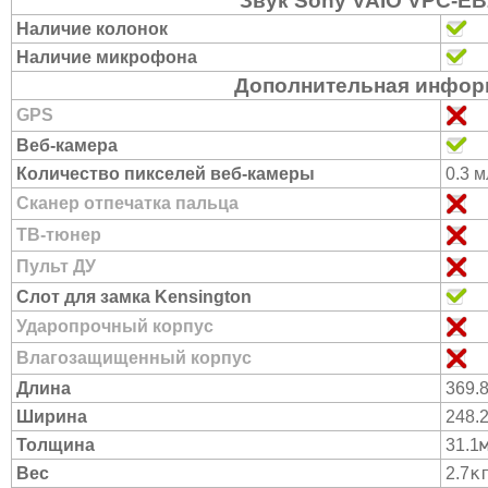
Звук Sony VAIO VPC-E
Наличие колонок
Наличие микрофона
Дополнительная инфор
GPS
Веб-камера
Количество пикселей веб-камеры
0.3 м
Сканер отпечатка пальца
ТВ-тюнер
Пульт ДУ
Слот для замка Kensington
Ударопрочный корпус
Влагозащищенный корпус
Длина
369.
Ширина
248.
Толщина
31.1
к
Вес
2.7