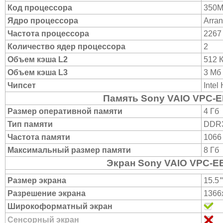
Код процессора
350
Ядро процессора
Arran
Частота процессора
2267
Количество ядер процессора
2
Объем кэша L2
512 
Объем кэша L3
3 Мб
Чипсет
Intel
Память Sony VAIO VPC-
Размер оперативной памяти
4 Гб
Тип памяти
DDR
Частота памяти
1066
Максимальный размер памяти
8 Гб
Экран Sony VAIO VPC-
Размер экрана
15.5
Разрешение экрана
1366
Широкоформатный экран
Сенсорный экран