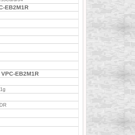
PC-EB2M1R
O VPC-EB2M1R
11g
EDR