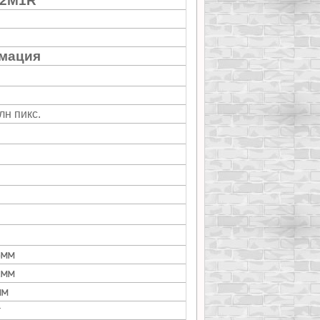
B2M1R
мация
лн пикс.
мм
8
мм
2
мм
г