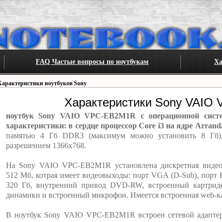
FAQ Частые вопросы по ноутбукам
Ха
Характеристики ноутбуков Sony
Характеристики Sony VAIO
ноутбук Sony VAIO VPC-EB2M1R с операционной сист
характеристики: в сердце процессор Core i3 на ядре Arrand
памятью 4 Гб DDR3 (максимум можно установить 8 Гб),
разрешением 1366x768.
На Sony VAIO VPC-EB2M1R установлена дискретная видеок
512 Мб, котрая имеет видеовыходы: порт VGA (D-Sub), порт
320 Гб, внутренний привод DVD-RW, встроенный картриде
динамики и встроенный микрофон. Имеется встроенная web-кам
В ноутбук Sony VAIO VPC-EB2M1R встроен сетевой адаптер 