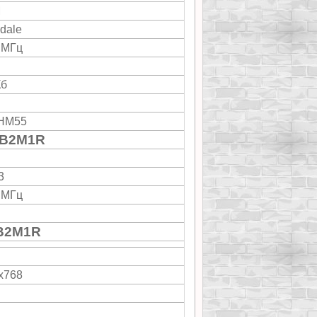
M
dale
 МГц
Кб
 HM55
EB2M1R
3
 МГц
EB2M1R
"
x768