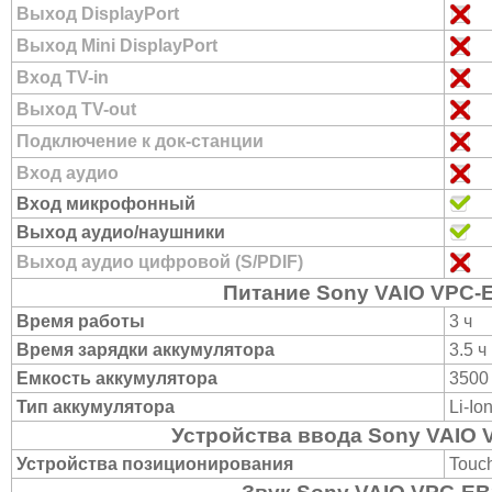
Выход DisplayPort
Выход Mini DisplayPort
Вход TV-in
Выход TV-out
Подключение к док-станции
Вход аудио
Вход микрофонный
Выход аудио/наушники
Выход аудио цифровой (S/PDIF)
Питание Sony VAIO VPC
Время работы
3 ч
Время зарядки аккумулятора
3.5 ч
Емкость аккумулятора
3500
Тип аккумулятора
Li-Io
Устройства ввода Sony VAIO
Устройства позиционирования
Touc