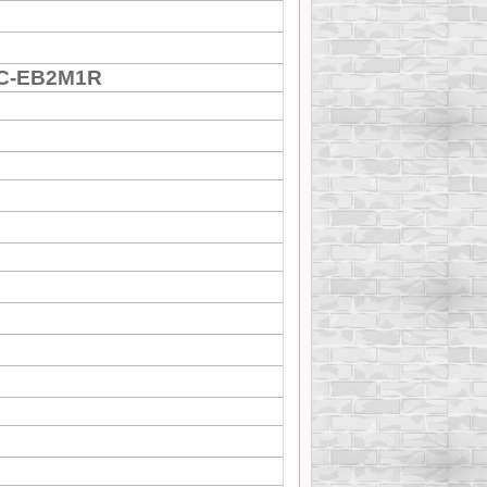
PC-EB2M1R