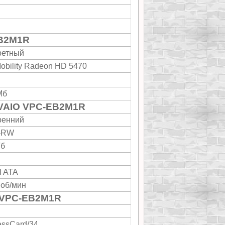
EB2M1R
ретный
Mobility Radeon HD 5470
Мб
 VAIO VPC-EB2M1R
ренний
-RW
Гб
l ATA
 об/мин
 VPC-EB2M1R
essCard/34