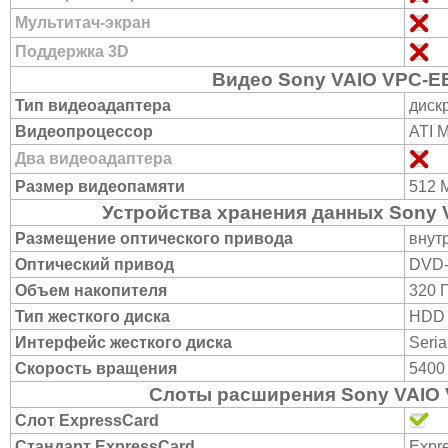
Мультитач-экран
Поддержка 3D
Видео Sony VAIO VPC-
Тип видеоадаптера
диск
Видеопроцессор
ATI 
Два видеоадаптера
Размер видеопамяти
512 
Устройства хранения данных Sony
Размещение оптического привода
внут
Оптический привод
DVD
Объем накопителя
320 
Тип жесткого диска
HDD
Интерфейс жесткого диска
Seria
Скорость вращения
5400
Слоты расширения Sony VAIO
Слот ExpressCard
Стандарт ExpressCard
Expr