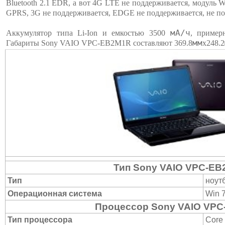
Bluetooth 2.1 EDR, а вот 4G LTE не поддерживается, модуль
GPRS, 3G не поддерживается, EDGE не поддерживается, не п
мА/ч
Аккумулятор типа Li-Ion и емкостью 3500
, пример
мм
Габариты Sony VAIO VPC-EB2M1R составляют 369.8
х248.2
Тип Sony VAIO VPC-E
Тип
ноут
Операционная система
Win 
Процессор Sony VAIO VP
Тип процессора
Core 