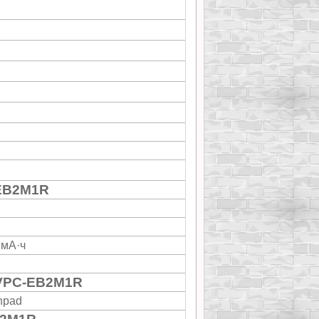
-EB2M1R
 мА·ч
n
 VPC-EB2M1R
hpad