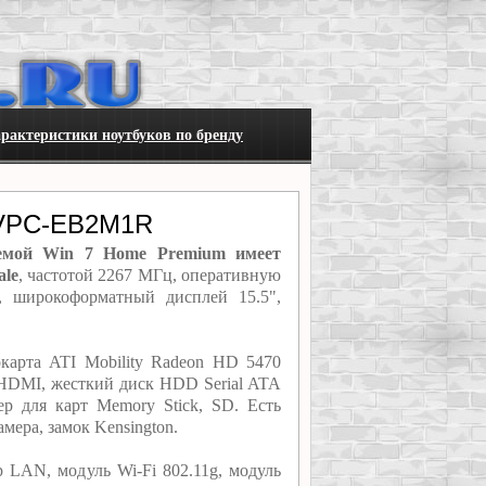
рактеристики ноутбуков по бренду
 VPC-EB2M1R
емой Win 7 Home Premium имеет
ale
, частотой 2267 МГц, оперативную
 широкоформатный дисплей 15.5",
арта ATI Mobility Radeon HD 5470
 HDMI, жесткий диск HDD Serial ATA
р для карт Memory Stick, SD. Есть
ера, замок Kensington.
LAN, модуль Wi-Fi 802.11g, модуль