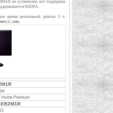
 WiMAX не установлен, нет поддержки
оддерживается HSDPA.
ное время автономной работы 3 ч.
мм
мм
х31.1
.
B2M1R
бук
7 Home Premium
C-EB2M1R
i3