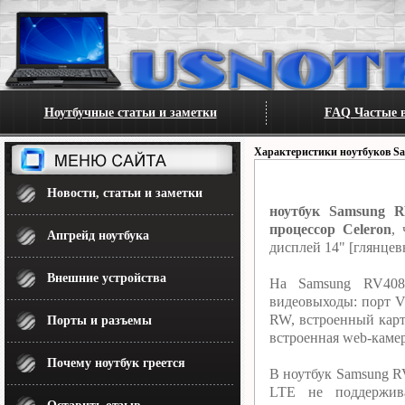
Ноутбучные статьи и заметки
FAQ Частые в
Характеристики ноутбуков S
Новости, статьи и заметки
ноутбук Samsung R
процессор Celeron
,
Апгрейд ноутбука
дисплей 14" [глянцев
Внешние устройства
На Samsung RV408 
видеовыходы: порт V
RW, встроенный карт
Порты и разъемы
встроенная web-камер
Почему ноутбук греется
В ноутбук Samsung RV
LTE не поддержив