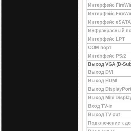
Интерфейс FireWi
Интерфейс FireWir
Интерфейс eSATA
Инфракрасный по
Интерфейс LPT
COM-порт
Интерфейс PS/2
Выход VGA (D-Sub
Выход DVI
Выход HDMI
Выход DisplayPor
Выход Mini Displa
Вход TV-in
Выход TV-out
Подключение к до