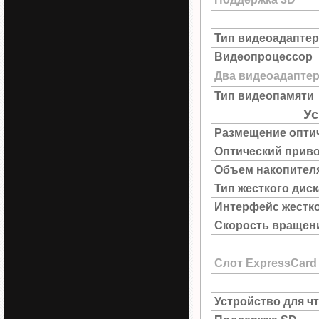
Тип видеоадаптер
Видеопроцессор
Два видеоадапте
Тип видеопамяти
Ус
Размещение опти
Оптический прив
Объем накопител
Тип жесткого диск
Интерфейс жестко
Скорость вращен
Слот ExpressCard
Устройство для ч