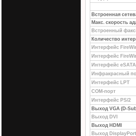
Встроенная сетев
Макс. скорость а
Встроенный факс
Количество интер
Интерфейс FireWi
Интерфейс FireWir
Интерфейс eSATA
Инфракрасный по
Интерфейс LPT
COM-порт
Интерфейс PS/2
Выход VGA (D-Sub
Выход DVI
Выход HDMI
Выход DisplayPor