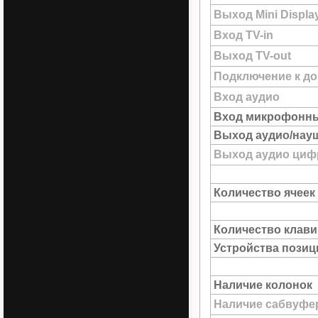
Выход Mini Displa
Вход TV-in
Выход TV-out
Подключение к до
Вход аудио
Вход микрофонн
Выход аудио/нау
Выход аудио цифр
Количество ячеек
Количество клав
Устройства пози
Наличие колонок
Наличие сабвуфе