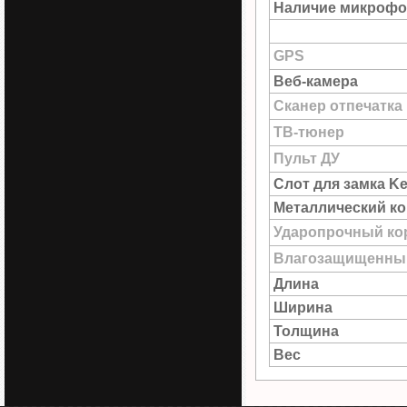
Наличие микрофо
GPS
Веб-камера
Сканер отпечатка
ТВ-тюнер
Пульт ДУ
Слот для замка Ke
Металлический к
Ударопрочный ко
Влагозащищенны
Длина
Ширина
Толщина
Вес