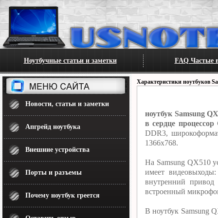
Ноутбучные статьи и заметки
FAQ Частые в
Характеристики ноутбуков S
Новости, статьи и заметки
ноутбук Samsung QX
в сердце процессор 
Апгрейд ноутбука
DDR3, широкоформат
1366x768.
Внешние устройства
На Samsung QX510 ус
имеет видеовыходы
Порты и разъемы
внутренний привод
встроенный микрофон.
Почему ноутбук греется
В ноутбук Samsung QX