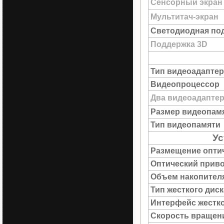
Сенсорный экран
Мультитач-экран
Светодиодная под
Поддержка 3D
Тип видеоадаптер
Видеопроцессор
Два видеоадапте
Размер видеопам
Тип видеопамяти
Ус
Размещение опти
Оптический прив
Объем накопител
Тип жесткого диск
Интерфейс жестко
Скорость вращен