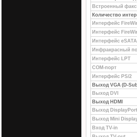
Встроенный факс
Количество интер
Интерфейс FireWi
Интерфейс FireWir
Интерфейс eSATA
Инфракрасный по
Интерфейс LPT
COM-порт
Интерфейс PS/2
Выход VGA (D-Sub
Выход DVI
Выход HDMI
Выход DisplayPor
Выход Mini Displa
Вход TV-in
Выход TV-out