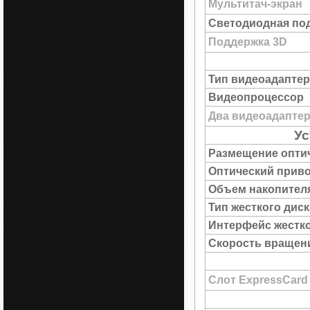
Мультитач-экран
Светодиодная под
Поддержка 3D
Тип видеоадаптер
Видеопроцессор
Два видеоадапте
Ус
Размещение опти
Оптический прив
Объем накопител
Тип жесткого диск
Интерфейс жестко
Скорость вращен
Слот ExpressCard