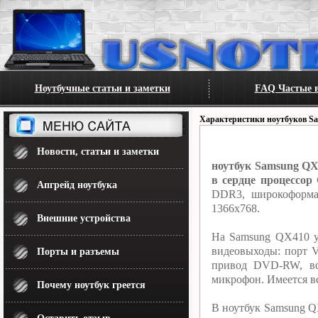
Ноутбучные статьи и заметки
FAQ Частые в
Характеристики ноутбуков S
Новости, статьи и заметки
ноутбук Samsung QX
в сердце процессор 
Апгрейд ноутбука
DDR3, широкоформат
1366x768.
Внешние устройства
На Samsung QX410 у
видеовыходы: порт 
Порты и разъемы
привод DVD-RW, вс
микрофон. Имеется вс
Почему ноутбук греется
В ноутбук Samsung QX