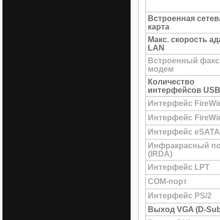
Встроенная сетев
карта
Макс. скорость а
LAN
Встроенный факс
модем
Количество
интерфейсов USB 
Интерфейс FireWi
Интерфейс FireWir
Интерфейс eSATA
Инфракрасный п
(IRDA)
Интерфейс LPT
COM-порт
Интерфейс PS/2
Выход VGA (D-Sub