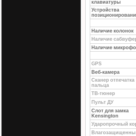
клавиатуры
Устройства
позиционировани
Наличие колонок
Наличие сабвуфе
Наличие микрофо
GPS
Веб-камера
Сканер отпечатка
пальца
ТВ-тюнер
Пульт ДУ
Слот для замка
Kensington
Ударопрочный ко
Влагозащищенны