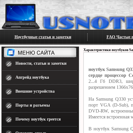
Ноутбучные статьи и заметки
FAQ Частые в
Характеристики ноутбуков S
Новости, статьи и заметки
ноутбук Samsung Q3
сердце процессор Co
Апгрейд ноутбука
2...4 Гб DDR3, шир
разрешением 1366x76
Внешние устройства
На Samsung Q330 уст
порт VGA (D-Sub), 
Порты и разъемы
DVD-RW, встроенный
Имеется встроенная w
Почему ноутбук греется
В ноутбук Samsung Q