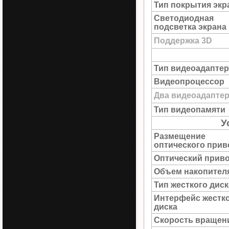
Тип покрытия экр
Светодиодная
подсветка экрана
Поддержка 3D
Тип видеоадаптер
Видеопроцессор
Два видеоадапте
Тип видеопамяти
У
Размещение
оптического прив
Оптический прив
Объем накопител
Тип жесткого диск
Интерфейс жестк
диска
Скорость вращен