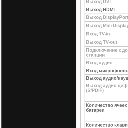
Выход DVI
Выход HDMI
Выход DisplayPor
Выход Mini Displa
Вход TV-in
Выход TV-out
Подключение к до
станции
Вход аудио
Вход микрофонн
Выход аудио/нау
Выход аудио циф
(S/PDIF)
Количество ячеек
батареи
Количество клав