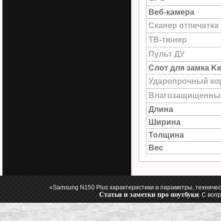
Веб-камера
Сканер отпечатка
ТВ-тюнер
Пульт ДУ
Слот для замка Ke
Ударопрочный ко
Влагозащищенны
Длина
Ширина
Толщина
Вес
«Samsung N150 Plus характеристики и параметры, техничес
Статьи и заметки про ноутбуки
. С воп