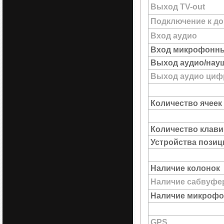
Выход TV-out
Подключение к до
Вход аудио
Вход микрофонн
Выход аудио/нау
Выход аудио цифр
Количество ячеек
Количество клав
Устройства пози
Наличие колонок
Наличие сабвуфе
Наличие микрофо
GPS