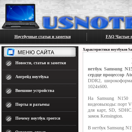
Ноутбучные статьи и заметки
FAQ Частые в
Характеристики ноутбуков S
Новости, статьи и заметки
нетбук Samsung N15
сердце процессор At
Апгрейд ноутбука
DDR2, широкоформат
1024x600.
Внешние устройства
На Samsung N150 P
видеовыходы: порт VG
Порты и разъемы
для карт, SD, SDHC
замок Kensington.
Почему ноутбук греется
В нетбук Samsung N15