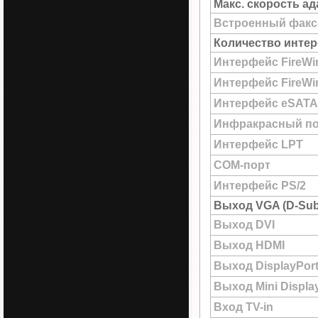
Макс. скорость а
Встроенный факс
Количество интер
Интерфейс FireWi
Интерфейс FireWir
Интерфейс eSATA
Инфракрасный по
Интерфейс LPT
COM-порт
Интерфейс PS/2
Выход VGA (D-Sub
Выход DVI
Выход HDMI
Выход DisplayPor
Выход Mini Displa
Вход TV-in