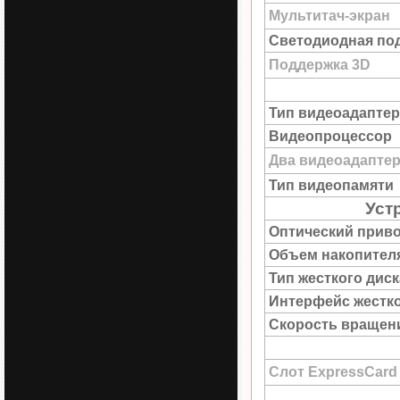
Мультитач-экран
Светодиодная под
Поддержка 3D
Тип видеоадаптер
Видеопроцессор
Два видеоадапте
Тип видеопамяти
Уст
Оптический прив
Объем накопител
Тип жесткого диск
Интерфейс жестко
Скорость вращен
Слот ExpressCard