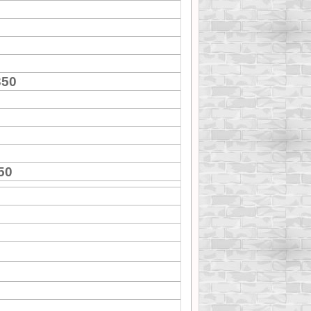
350
50