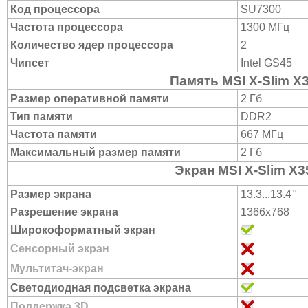
Код процессора
SU7300
Частота процессора
1300 МГц
Количество ядер процессора
2
Чипсет
Intel GS45
Память MSI X-Slim X
Размер оперативной памяти
2 Гб
Тип памяти
DDR2
Частота памяти
667 МГц
Максимальный размер памяти
2 Гб
Экран MSI X-Slim X3
"
Размер экрана
13.3...13.4
Разрешение экрана
1366x768
Широкоформатный экран
Сенсорный экран
Мультитач-экран
Светодиодная подсветка экрана
Поддержка 3D