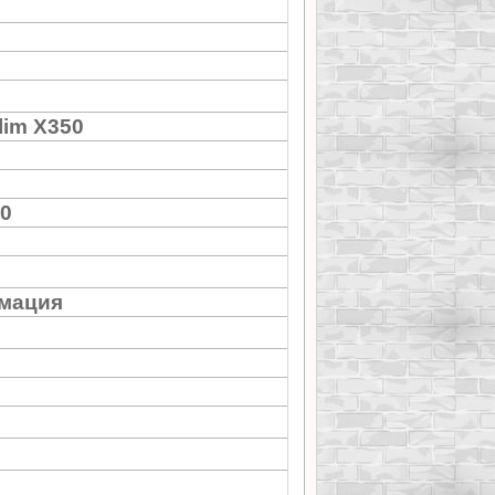
lim X350
50
мация