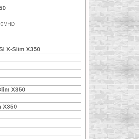
50
500MHD
I X-Slim X350
lim X350
m X350