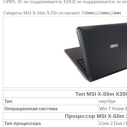
GPRS, 3G не поддерживается, EDGE не поддерживается, не п
мм
мм
мм
Габариты MSI X-Slim X350 составляют 330
х224
х24
.
Тип MSI X-Slim X35
Тип
ноутбук
Операционная система
Win 7 Home B
Процессор MSI X-Slim
Тип процессора
Core 2 Duo /