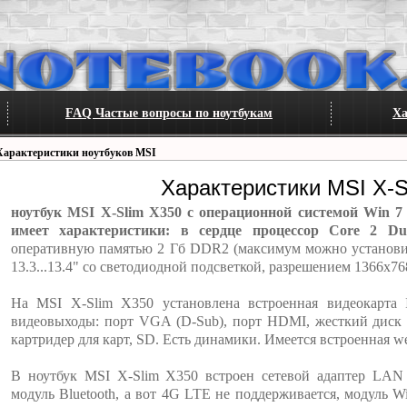
FAQ Частые вопросы по ноутбукам
Ха
Характеристики ноутбуков MSI
Характеристики MSI X-S
ноутбук MSI X-Slim X350 с операционной системой Win 7
имеет характеристики: в сердце процессор Core 2 Du
оперативную памятью 2 Гб DDR2 (максимум можно установи
13.3...13.4" со светодиодной подсветкой, разрешением 1366x76
На MSI X-Slim X350 установлена встроенная видеокарта
видеовыходы: порт VGA (D-Sub), порт HDMI, жесткий диск 
картридер для карт, SD. Есть динамики. Имеется встроенная w
В ноутбук MSI X-Slim X350 встроен сетевой адаптер LAN 1
модуль Bluetooth, а вот 4G LTE не поддерживается, модуль 