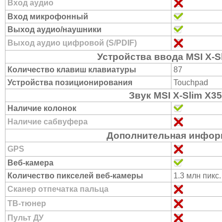
Вход аудио
Вход микрофонный
Выход аудио/наушники
Выход аудио цифровой (S/PDIF)
Устройства ввода MSI X-S
Количество клавиш клавиатуры
87
Устройства позиционирования
Touchpad
Звук MSI X-Slim X3
Наличие колонок
Наличие сабвуфера
Дополнительная инфор
GPS
Веб-камера
Количество пикселей веб-камеры
1.3 млн пикс.
Сканер отпечатка пальца
ТВ-тюнер
Пульт ДУ