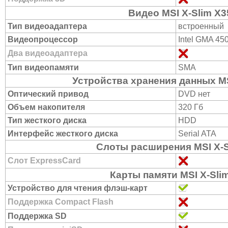
Видео MSI X-Slim X3
Тип видеоадаптера
встроенный
Видеопроцессор
Intel GMA 4
Два видеоадаптера
Тип видеопамяти
SMA
Устройства хранения данных MS
Оптический привод
DVD нет
Объем накопителя
320 Гб
Тип жесткого диска
HDD
Интерфейс жесткого диска
Serial ATA
Слоты расширения MSI X-S
Слот ExpressCard
Карты памяти MSI X-Sli
Устройство для чтения флэш-карт
Поддержка Compact Flash
Поддержка SD