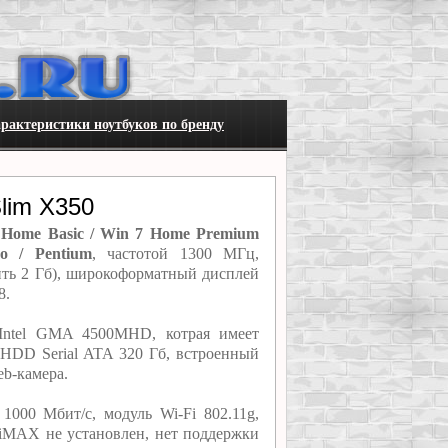
рактеристики ноутбуков по бренду
lim X350
 Home Basic / Win 7 Home Premium
o / Pentium
, частотой 1300 МГц,
ть 2 Гб), широкоформатный дисплей
8.
 Intel GMA 4500MHD, котрая имеет
HDD Serial ATA 320 Гб, встроенный
eb-камера.
000 Мбит/с, модуль Wi-Fi 802.11g,
WiMAX не установлен, нет поддержки