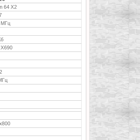
on 64 X2
7
 МГц
Кб
RX690
2
МГц
"
x800