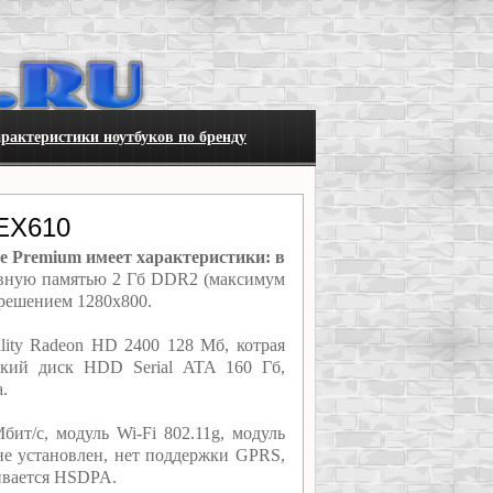
рактеристики ноутбуков по бренду
 EX610
e Premium имеет характеристики: в
ивную памятью 2 Гб DDR2 (максимум
зрешением 1280x800.
lity Radeon HD 2400 128 Мб, котрая
кий диск HDD Serial ATA 160 Гб,
.
ит/с, модуль Wi-Fi 802.11g, модуль
не установлен, нет поддержки GPRS,
ивается HSDPA.