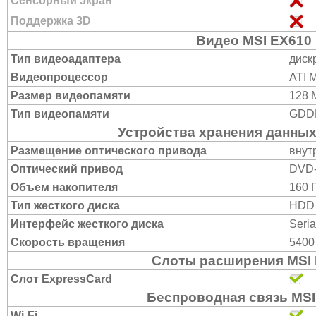
Сенсорный экран
Поддержка 3D
Видео MSI EX610
Тип видеоадаптера
диск
Видеопроцессор
ATI 
Размер видеопамяти
128 
Тип видеопамяти
GDD
Устройства хранения данных
Размещение оптического привода
внут
Оптический привод
DVD
Объем накопителя
160 
Тип жесткого диска
HDD
Интерфейс жесткого диска
Seria
Скорость вращения
5400
Слоты расширения MSI
Слот ExpressCard
Беспроводная связь MSI
Wi-Fi