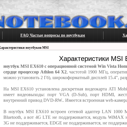
FAQ Частые вопросы по ноутбукам
Ха
Характеристики ноутбуков MSI
Характеристики MSI
ноутбук MSI EX610 с операционной системой Win Vista Hom
сердце процессор Athlon 64 X2
, частотой 1900 МГц, операт
можно установить 2 Гб), широкоформатный дисплей 15.4", ра
На MSI EX610 установлена дискретная видеокарта ATI Mobi
имеет видеовыходы: порт VGA (D-Sub), порт HDMI, жест
внутренний привод DVD-RW.. Имеется встроенная web-камера
В ноутбук MSI EX610 встроен сетевой адаптер LAN 1000 Мб
Bluetooth, а вот 4G LTE не поддерживается, модуль WiMAX 
3G не поддерживается, EDGE не поддерживается, не поддерж