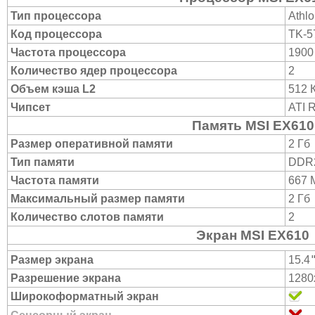
Тип процессора
Athl
Код процессора
TK-5
Частота процессора
1900
Количество ядер процессора
2
Объем кэша L2
512 
Чипсет
ATI 
Память MSI EX610
Размер оперативной памяти
2 Гб
Тип памяти
DDR
Частота памяти
667 
Максимальный размер памяти
2 Гб
Количество слотов памяти
2
Экран MSI EX610
Размер экрана
15.4
Разрешение экрана
1280
Широкоформатный экран