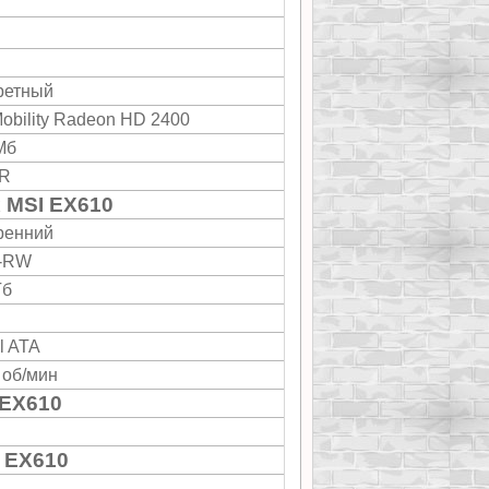
ретный
Mobility Radeon HD 2400
Мб
R
 MSI EX610
ренний
-RW
Гб
l ATA
 об/мин
 EX610
 EX610