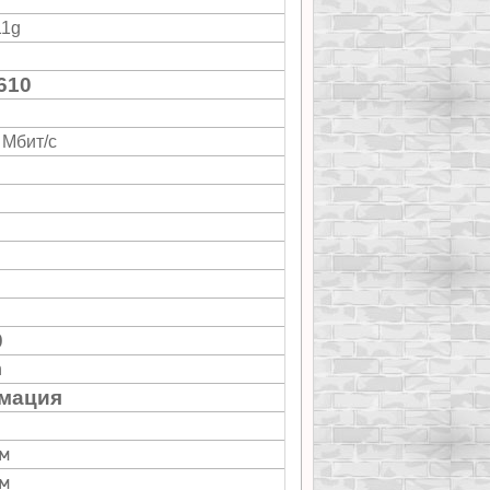
11g
610
 Мбит/с
0
n
мация
м
м