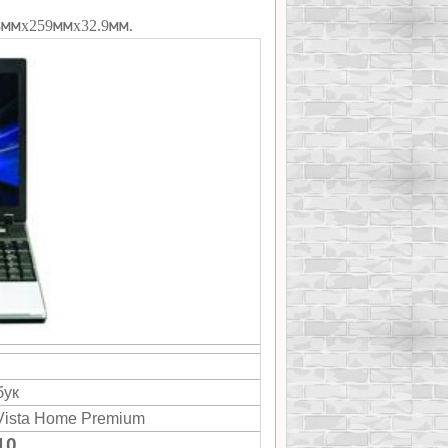
мм
мм
мм
8
х259
х32.9
.
бук
Vista Home Premium
10