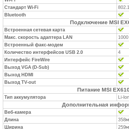
Стандарт Wi-Fi
802.
Bluetooth
Подключение MSI EX
Встроенная сетевая карта
Макс. скорость адаптера LAN
1000
Встроенный факс-модем
Количество интерфейсов USB 2.0
4
Интерфейс FireWire
Выход VGA (D-Sub)
Выход HDMI
Выход TV-out
Питание MSI EX61
Тип аккумулятора
Li-Io
Дополнительная инфор
Веб-камера
м
Длина
358
м
Ширина
259