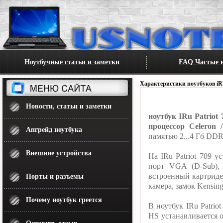
Ноутбучные статьи и заметки
FAQ Частые в
Характеристики ноутбуков i
Новости, статьи и заметки
ноутбук IRu Patriot
процессор Celeron 
Апгрейд ноутбука
памятью 2...4 Гб DDR
Внешние устройства
На IRu Patriot 709 
порт VGA (D-Sub),
встроенный картриде
Порты и разъемы
камера, замок Kensing
Почему ноутбук греется
В ноутбук IRu Patrio
HS устанавливается 