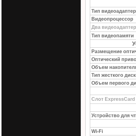
Тип видеоадаптер
Видеопроцессор
Два видеоадапте
Тип видеопамяти
У
Размещение опти
Оптический прив
Объем накопител
Тип жесткого диск
Объем первого д
Слот ExpressCard
Устройство для ч
Wi-Fi