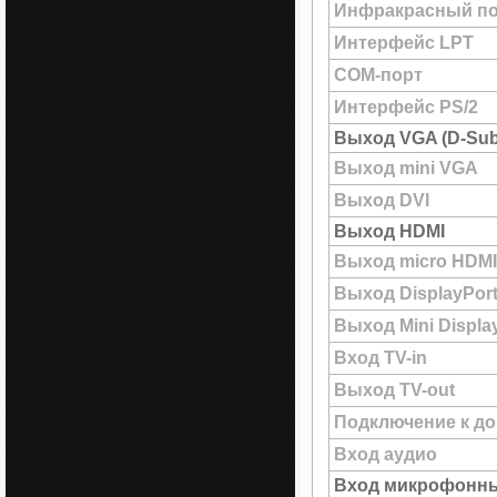
Инфракрасный по
Интерфейс LPT
COM-порт
Интерфейс PS/2
Выход VGA (D-Sub
Выход mini VGA
Выход DVI
Выход HDMI
Выход micro HDMI
Выход DisplayPor
Выход Mini Displa
Вход TV-in
Выход TV-out
Подключение к до
Вход аудио
Вход микрофонн