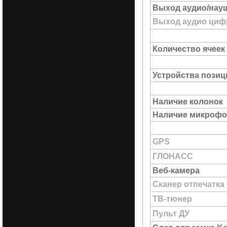
Выход аудио/нау
Выход аудио цифр
Количество ячеек
Устройства пози
Наличие колонок
Наличие микрофо
GPS
ГЛОНАСС
Веб-камера
Сканер отпечатка
ТВ-тюнер
Пульт ДУ