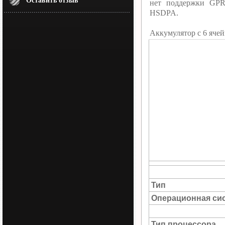
Оставить отзыв
нет поддержки GPR
HSDPA.
Аккумулятор c 6 ячей
Тип
Операционная си
Тип процессора