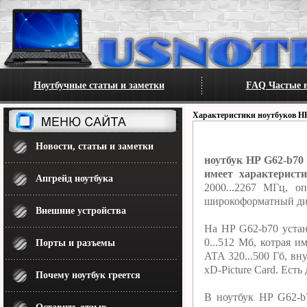
Ноутбучные статьи и заметки
FAQ Частые в
Характеристики ноутбуков H
Новости, статьи и заметки
ноутбук HP G62-b70
имеет характеристи
Апгрейд ноутбука
2000...2267 МГц, о
широкоформатный дис
Внешние устройства
На HP G62-b70 устан
0...512 Мб, котрая 
Порты и разъемы
ATA 320...500 Гб, в
xD-Picture Card. Ест
Почему ноутбук греется
В ноутбук HP G62-b7