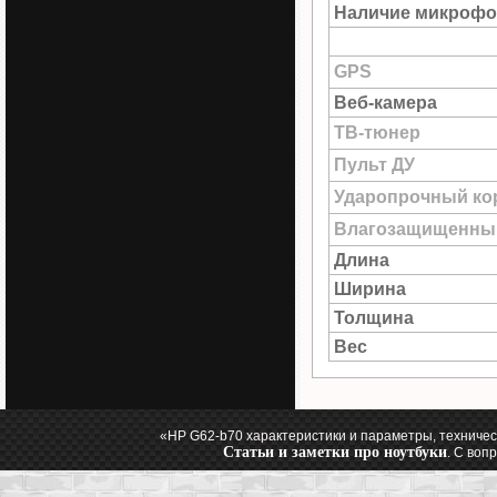
Наличие микрофо
GPS
Веб-камера
ТВ-тюнер
Пульт ДУ
Ударопрочный ко
Влагозащищенны
Длина
Ширина
Толщина
Вес
«HP G62-b70 характеристики и параметры, техничес
Статьи и заметки про ноутбуки
. С воп