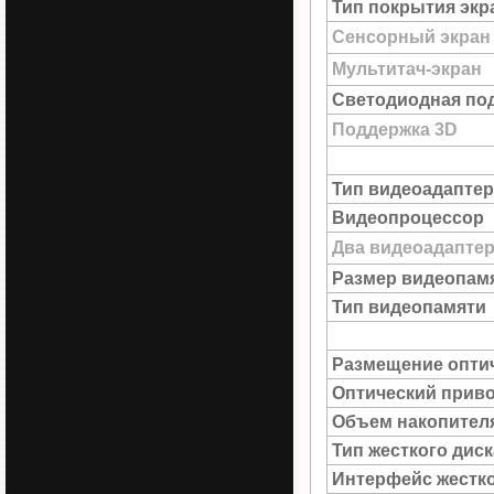
Тип покрытия экр
Сенсорный экран
Мультитач-экран
Светодиодная под
Поддержка 3D
Тип видеоадаптер
Видеопроцессор
Два видеоадапте
Размер видеопам
Тип видеопамяти
Размещение опти
Оптический прив
Объем накопител
Тип жесткого диск
Интерфейс жестко