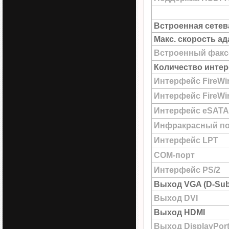
Встроенная сетев
Макс. скорость а
Встроенный факс
Количество интер
Интерфейс FireWi
Интерфейс FireWir
Интерфейс eSATA
Инфракрасный по
Интерфейс LPT
COM-порт
Интерфейс PS/2
Выход VGA (D-Sub
Выход DVI
Выход HDMI
Выход DisplayPor