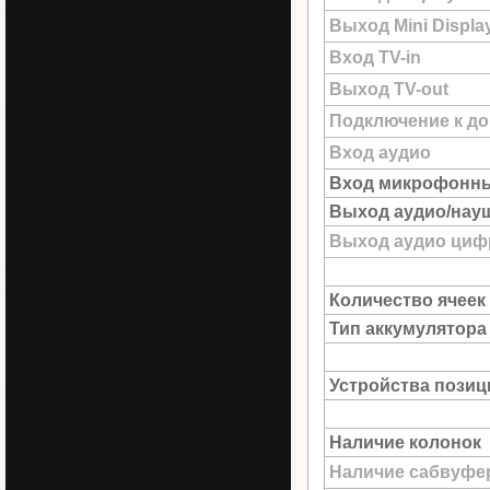
Выход Mini Displa
Вход TV-in
Выход TV-out
Подключение к до
Вход аудио
Вход микрофонн
Выход аудио/нау
Выход аудио цифр
Количество ячеек
Тип аккумулятора
Устройства пози
Наличие колонок
Наличие сабвуфе