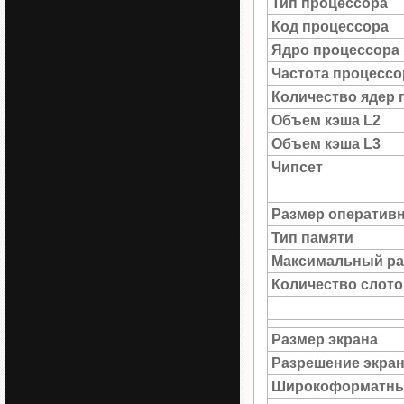
Тип процессора
Код процессора
Ядро процессора
Частота процессо
Количество ядер 
Объем кэша L2
Объем кэша L3
Чипсет
Размер оператив
Тип памяти
Максимальный ра
Количество слото
Размер экрана
Разрешение экра
Широкоформатны