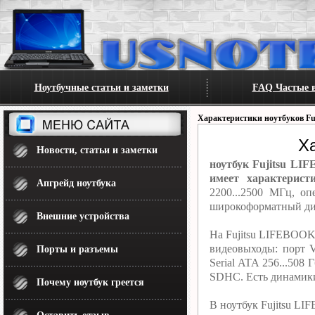
Ноутбучные статьи и заметки
FAQ Частые в
Характеристики ноутбуков Fu
Х
Новости, статьи и заметки
ноутбук Fujitsu LIF
имеет характерист
Апгрейд ноутбука
2200...2500 МГц, о
широкоформатный дис
Внешние устройства
На Fujitsu LIFEBOOK 
видеовыходы: порт 
Порты и разъемы
Serial ATA 256...50
SDHC. Есть динамики
Почему ноутбук греется
В ноутбук Fujitsu LI