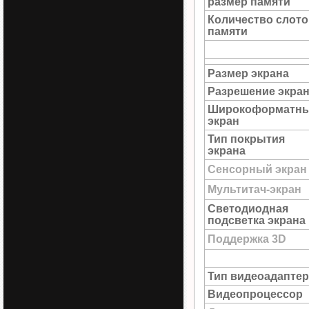
размер памяти
Количество слото
памяти
Размер экрана
Разрешение экра
Широкоформатн
экран
Тип покрытия
экрана
Сенсорный экран
Мультитач-экран
Светодиодная
подсветка экрана
Поддержка 3D
Тип видеоадаптер
Видеопроцессор