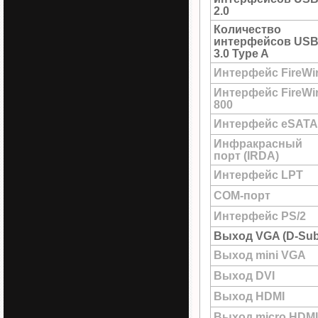
2.0
Количество
интерфейсов US
3.0 Type A
Интерфейс FireWi
Интерфейс FireWi
800
Интерфейс eSATA
Инфракрасный
порт (IRDA)
Интерфейс LPT
COM-порт
Интерфейс PS/2
Выход VGA (D-Sub
Выход mini VGA
Выход DVI
Выход HDMI
Выход micro HDMI