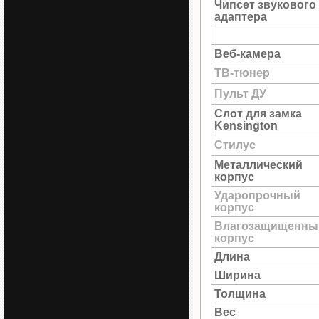
Чипсет звукового
адаптера
Веб-камера
ТВ-тюнер
Пульт ДУ
Слот для замка
Kensington
Стилус
Металлический
корпус
Ударопрочный
корпус
Влагозащищенны
корпус
Длина
Ширина
Толщина
Вес