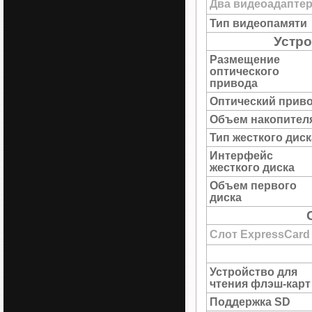
Два видеоадапте
Тип видеопамяти
Устро
Размещение
оптического
привода
Оптический прив
Объем накопител
Тип жесткого диск
Интерфейс
жесткого диска
Объем первого
диска
Слот ExpressCard
Устройство для
чтения флэш-карт
Поддержка SD