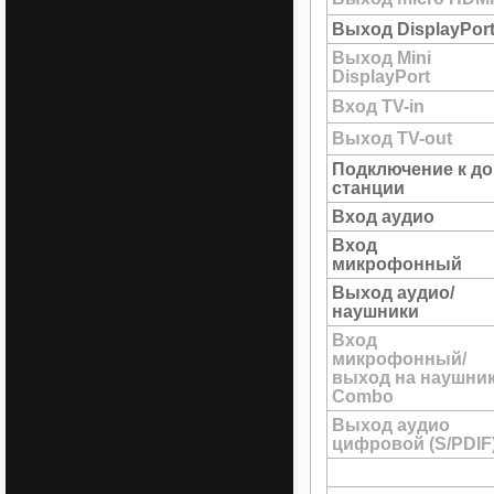
Выход DisplayPor
Выход Mini
DisplayPort
Вход TV-in
Выход TV-out
Подключение к до
станции
Вход аудио
Вход
микрофонный
Выход аудио/
наушники
Вход
микрофонный/
выход на наушни
Combo
Выход аудио
цифровой (S/PDIF