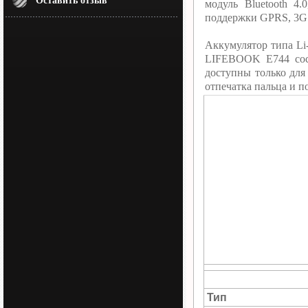
Оставить отзыв
модуль Bluetooth 4
поддержки GPRS, 3G 
Аккумулятор типа Li-
LIFEBOOK E744 сос
доступны только для 
отпечатка пальца и п
Тип