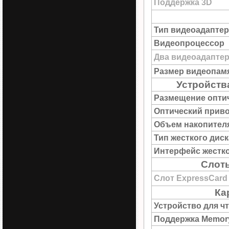
Поддержка 3D
Тип видеоадаптер
Видеопроцессор
Два видеоадапте
Размер видеопам
Устройств
Размещение опти
Оптический прив
Объем накопител
Тип жесткого диск
Интерфейс жестко
Слот
Слот ExpressCard
Ка
Устройство для ч
Поддержка Memory