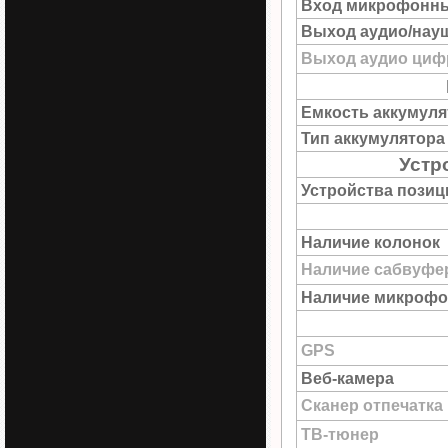
Вход микрофонн
Выход аудио/нау
Выход аудио цифр
Емкость аккумуля
Тип аккумулятора
Устр
Устройства пози
Наличие колонок
Наличие сабвуфе
Наличие микрофо
GPS
Веб-камера
Сканер отпечатка
ТВ-тюнер