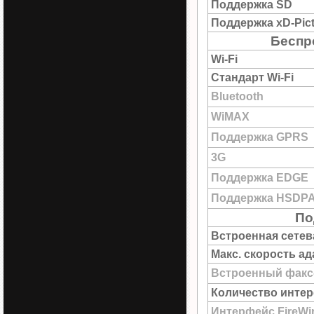
Поддержка SD
Поддержка xD-Pict
Беспр
Wi-Fi
Стандарт Wi-Fi
Bluetooth
WiMAX
Поддержка GPRS
3G
Поддержка EDGE
Поддержка HSDP
По
Встроенная сетев
Макс. скорость а
Встроенный факс
Количество интер
Интерфейс FireWi