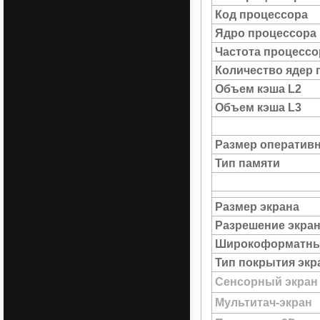
Код процессора
Ядро процессора
Частота процессо
Количество ядер 
Объем кэша L2
Объем кэша L3
Размер оператив
Тип памяти
Размер экрана
Разрешение экра
Широкоформатны
Тип покрытия экр
Сенсорный экран
Мультитач-экран