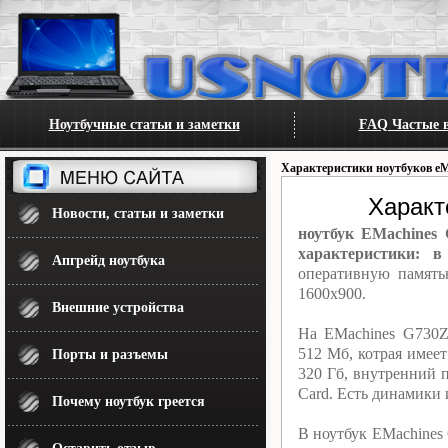
Ноутбучные статьи и заметки
FAQ Частые в
Характеристики ноутбуков eM
Характ
Новости, статьи и заметки
ноутбук EMachines
характеристики: в
Апгрейд ноутбука
оперативную память
1600x900.
Внешние устройства
На EMachines G730Z
512 Мб, котрая имее
Порты и разъемы
320 Гб, внутренний 
Card. Есть динамики 
Почему ноутбук греется
В ноутбук EMachines