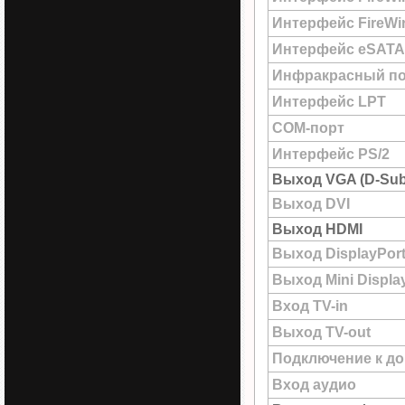
Интерфейс FireWir
Интерфейс eSATA
Инфракрасный по
Интерфейс LPT
COM-порт
Интерфейс PS/2
Выход VGA (D-Sub
Выход DVI
Выход HDMI
Выход DisplayPor
Выход Mini Displa
Вход TV-in
Выход TV-out
Подключение к до
Вход аудио