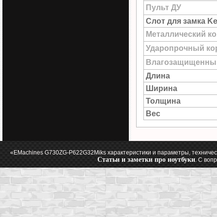
Пульт ДУ
Слот для замка Ke
Металлический к
Ударопрочный ко
Влагозащищенны
Длина
Ширина
Толщина
Вес
«EMachines G730ZG-P622G32Miks характеристики и параметры, техничес
Статьи и заметки про ноутбуки
. С воп