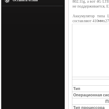
Оставить отзыв
802.11g, а вот 4G L
не поддерживается, 
Аккумулятор типа 
мм
составляют 410
х27
Тип
Операционная си
П
Тип процессора