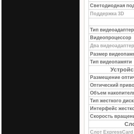
Светодиодная под
Поддержка 3D
Тип видеоадаптер
Видеопроцессор
Два видеоадапте
Размер видеопам
Тип видеопамяти
Устройс
Размещение опти
Оптический прив
Объем накопител
Тип жесткого диск
Интерфейс жестко
Скорость вращен
Сл
Слот ExpressCard