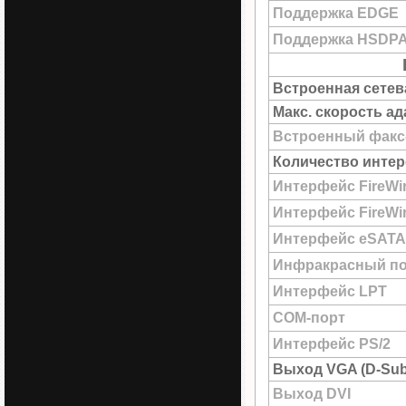
Поддержка EDGE
Поддержка HSDP
Встроенная сетев
Макс. скорость а
Встроенный факс
Количество интер
Интерфейс FireWi
Интерфейс FireWir
Интерфейс eSATA
Инфракрасный по
Интерфейс LPT
COM-порт
Интерфейс PS/2
Выход VGA (D-Sub
Выход DVI