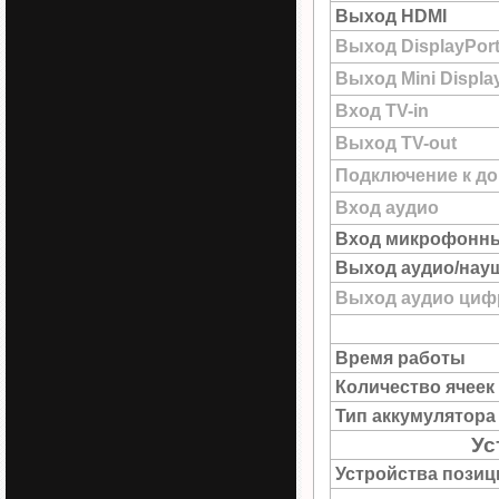
Выход HDMI
Выход DisplayPor
Выход Mini Displa
Вход TV-in
Выход TV-out
Подключение к до
Вход аудио
Вход микрофонн
Выход аудио/нау
Выход аудио цифр
Время работы
Количество ячеек
Тип аккумулятора
Ус
Устройства пози