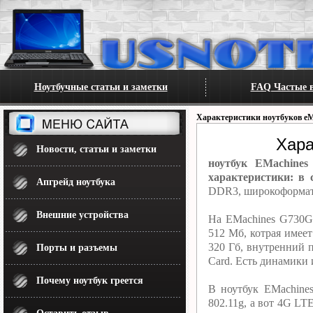
Ноутбучные статьи и заметки
FAQ Частые в
Характеристики ноутбуков eM
Хара
Новости, статьи и заметки
ноутбук EMachines
характеристики: в 
Апгрейд ноутбука
DDR3, широкоформатн
Внешние устройства
На EMachines G730G-
512 Мб, котрая имее
320 Гб, внутренний 
Порты и разъемы
Card. Есть динамики
Почему ноутбук греется
В ноутбук EMachine
802.11g, а вот 4G L