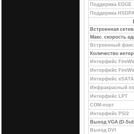
Поддержка EDGE
Поддержка HSDP
Встроенная сетев
Макс. скорость а
Встроенный факс
Количество интер
Интерфейс FireWi
Интерфейс FireWir
Интерфейс eSATA
Инфракрасный по
Интерфейс LPT
COM-порт
Интерфейс PS/2
Выход VGA (D-Sub
Выход DVI