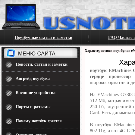
Ноутбучные статьи и заметки
FAQ Частые в
Характеристики ноутбуков eM
Хара
Новости, статьи и заметки
ноутбук EMachines 
сердце процессор
Апгрейд ноутбука
широкоформатный дис
Внешние устройства
На EMachines G730G-
512 Мб, котрая имее
250 Гб, внутренний 
Порты и разъемы
Card. Есть динамики
Почему ноутбук греется
В ноутбук EMachine
802.11g, а вот 4G L