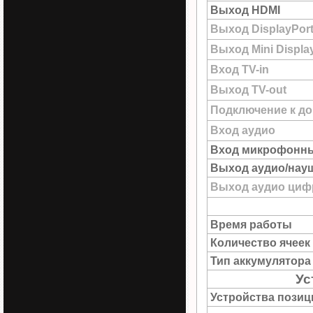
Выход HDMI
Выход DisplayPor
Выход Mini Displa
Вход TV-in
Выход TV-out
Подключение к до
Вход аудио
Вход микрофонн
Выход аудио/нау
Выход аудио цифр
Время работы
Количество ячеек
Тип аккумулятора
Ус
Устройства пози