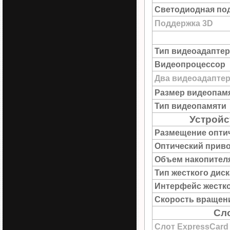
Светодиодная под
Поддержка 3D
Тип видеоадаптер
Видеопроцессор
Два видеоадапте
Размер видеопам
Тип видеопамяти
Устройс
Размещение опти
Оптический прив
Объем накопител
Тип жесткого диск
Интерфейс жестко
Скорость вращен
Сл
Слот ExpressCard