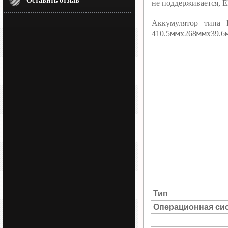
Оставить отзыв
не поддерживается, 
Аккумулятор типа 
мм
мм
410.5
х268
х39.6
Тип
Операционная си