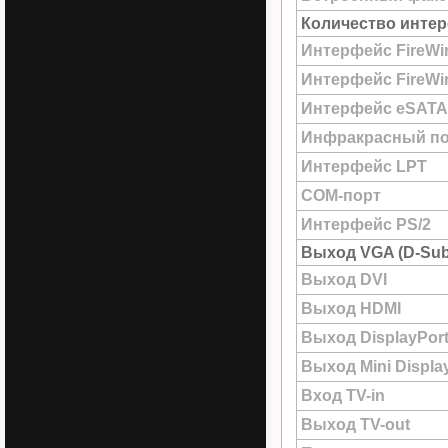
Количество интер
Интерфейс FireWi
Интерфейс FireWir
Интерфейс eSATA
Инфракрасный по
Интерфейс LPT
COM-порт
Интерфейс PS/2
Выход VGA (D-Sub
Выход DVI
Выход HDMI
Выход DisplayPor
Выход Mini Displa
Вход TV-in
Выход TV-out