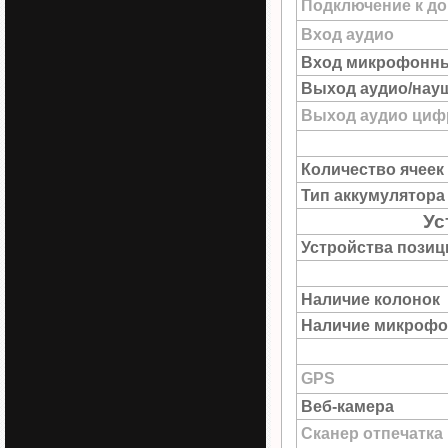
Подключение к до
Вход аудио
Вход микрофонн
Выход аудио/нау
Выход аудио цифр
Количество ячеек
Тип аккумулятора
Ус
Устройства пози
Наличие колонок
Наличие микрофо
GPS
Веб-камера
Сканер отпечатка