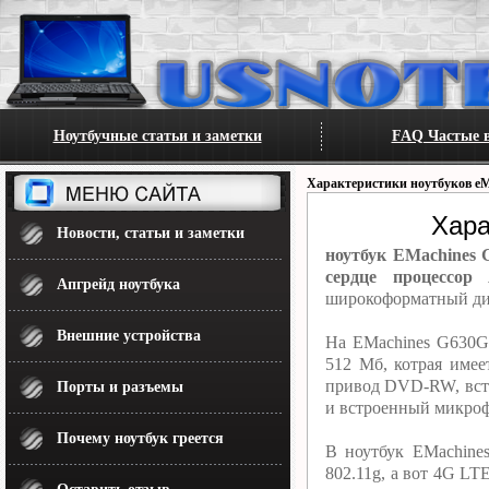
Ноутбучные статьи и заметки
FAQ Частые в
Характеристики ноутбуков eM
Хара
Новости, статьи и заметки
ноутбук EMachines 
сердце процессор 
Апгрейд ноутбука
широкоформатный дис
Внешние устройства
На EMachines G630G-
512 Мб, котрая име
привод DVD-RW, встро
Порты и разъемы
и встроенный микрофо
Почему ноутбук греется
В ноутбук EMachine
802.11g, а вот 4G L