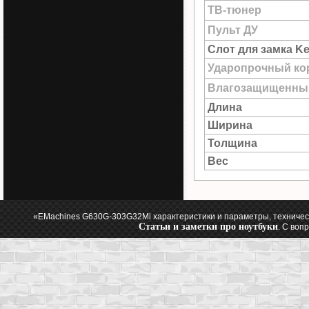
ТВ-тюнер
Пульт ДУ
Слот для замка Ke
Ударопрочный ко
Влагозащищенны
Длина
Ширина
Толщина
Вес
«EMachines G630G-303G32Mi характеристики и параметры, техничес
Статьи и заметки про ноутбуки
. С воп