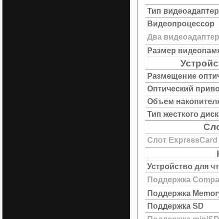
Тип видеоадаптер
Видеопроцессор
Два видеоадапте
Размер видеопам
Устройс
Размещение опти
Оптический прив
Объем накопител
Тип жесткого диск
Сл
Слот ExpressCard
Устройство для ч
Поддержка Compac
Поддержка Memory
Поддержка SD