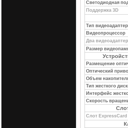
Светодиодная под
Поддержка 3D
Тип видеоадаптер
Видеопроцессор
Два видеоадапте
Размер видеопам
Устройст
Размещение опти
Оптический прив
Объем накопител
Тип жесткого диск
Интерфейс жестко
Скорость вращен
Сло
Слот ExpressCard
К