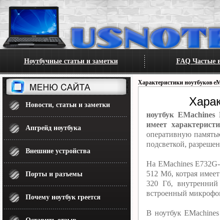
Ноутбучные статьи и заметки
FAQ Частые в
Характеристики ноутбуков eM
Хара
Новости, статьи и заметки
ноутбук EMachines
имеет характеристи
Апгрейд ноутбука
оперативную память
подсветкой, разреше
Внешние устройства
На EMachines E732G-
512 Мб, котрая имее
Порты и разъемы
320 Гб, внутренний
встроенный микрофон.
Почему ноутбук греется
В ноутбук EMachines