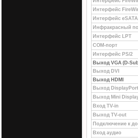
Интерфейс FireWi
Интерфейс FireWir
Интерфейс eSATA
Инфракрасный по
Интерфейс LPT
COM-порт
Интерфейс PS/2
Выход VGA (D-Sub
Выход DVI
Выход HDMI
Выход DisplayPor
Выход Mini Displa
Вход TV-in
Выход TV-out
Подключение к до
Вход аудио