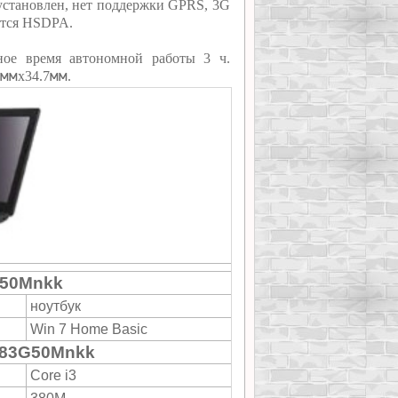
установлен, нет поддержки GPRS, 3G
ется HSDPA.
ное время автономной работы 3 ч.
мм
мм
х34.7
.
G50Mnkk
ноутбук
Win 7 Home Basic
383G50Mnkk
Core i3