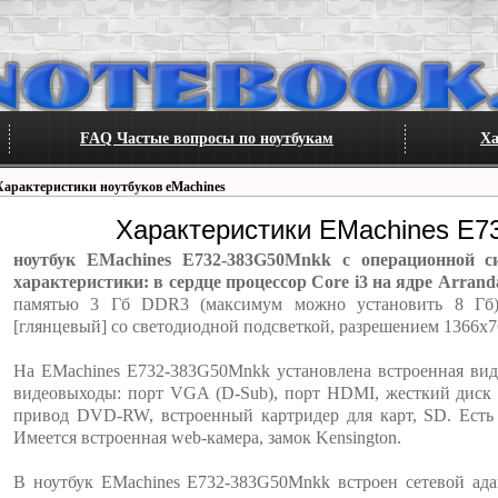
FAQ Частые вопросы по ноутбукам
Ха
Характеристики ноутбуков eMachines
Характеристики EMachines E
ноутбук EMachines E732-383G50Mnkk с операционной с
характеристики: в сердце процессор Core i3 на ядре Arrand
памятью 3 Гб DDR3 (максимум можно установить 8 Гб)
[глянцевый] со светодиодной подсветкой, разрешением 1366x7
На EMachines E732-383G50Mnkk установлена встроенная вид
видеовыходы: порт VGA (D-Sub), порт HDMI, жесткий диск 
привод DVD-RW, встроенный картридер для карт, SD. Ест
Имеется встроенная web-камера, замок Kensington.
В ноутбук EMachines E732-383G50Mnkk встроен сетевой ада