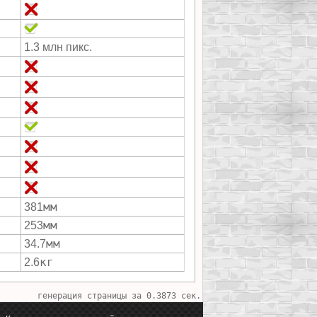
1.3 млн пикс.
мм
381
мм
253
мм
34.7
кг
2.6
генерация страницы за 0.3873 сек.