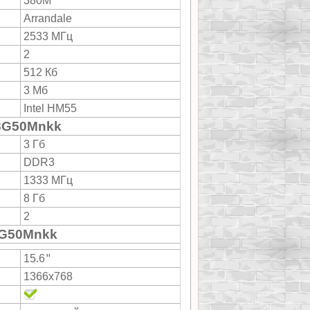
380M
Arrandale
2533 МГц
2
512 Кб
3 Мб
Intel HM55
83G50Mnkk
3 Гб
DDR3
1333 МГц
8 Гб
2
3G50Mnkk
"
15.6
1366x768