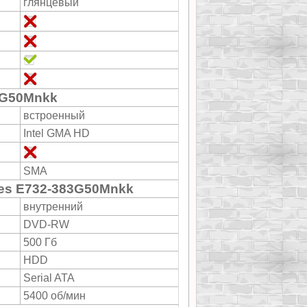
глянцевый
3G50Mnkk
встроенный
Intel GMA HD
SMA
es E732-383G50Mnkk
внутренний
DVD-RW
500 Гб
HDD
Serial ATA
5400 об/мин