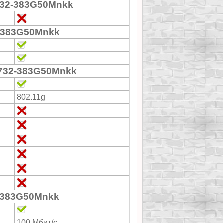
732-383G50Mnkk
-383G50Mnkk
732-383G50Mnkk
802.11g
-383G50Mnkk
100 Мбит/с