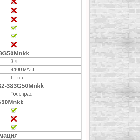
83G50Mnkk
3 ч
4400 мА·ч
Li-Ion
32-383G50Mnkk
Touchpad
G50Mnkk
мация