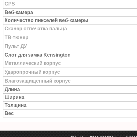
GPS
Веб-камера
Количество пикселей веб-камеры
Сканер отпечатка пальца
ТВ-тюнер
Пульт ДУ
Слот для замка Kensington
Металлический корпус
Ударопрочный корпус
Влагозащищенный корпус
Длина
Ширина
Толщина
Вес