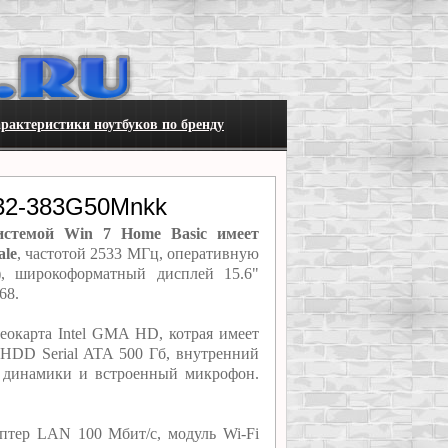
рактеристики ноутбуков по бренду
732-383G50Mnkk
истемой Win 7 Home Basic имеет
ale
, частотой 2533 МГц, оперативную
, широкоформатный дисплей 15.6"
68.
еокарта Intel GMA HD, котрая имеет
HDD Serial ATA 500 Гб, внутренний
ь динамики и встроенный микрофон.
птер LAN 100 Мбит/с, модуль Wi-Fi