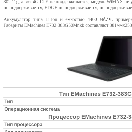
802.11g, а вот 4G LTE не поддерживается, модуль WiMAX не 
не поддерживается, EDGE не поддерживается, не поддержива
мА/ч
Аккумулятор типа Li-Ion и емкостью 4400
, пример
мм
Габариты EMachines E732-383G50Mnkk составляют 381
х253
Тип EMachines E732-383
Тип
Операционная система
Процессор EMachines E732-
Тип процессора