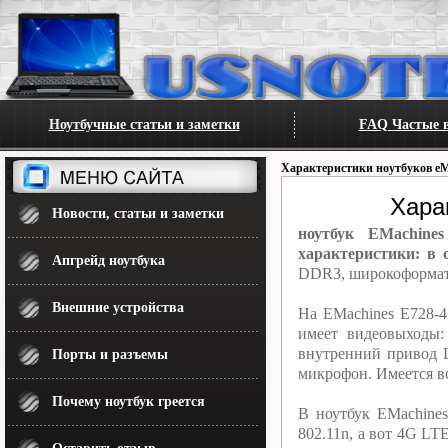
Ноутбучные статьи и заметки
FAQ Частые в
Характеристики ноутбуков eM
Хара
Новости, статьи и заметки
ноутбук EMachine
характеристики: в 
Апгрейд ноутбука
DDR3, широкоформатн
Внешние устройства
На EMachines E728-
имеет видеовыходы
внутренний привод 
Порты и разъемы
микрофон. Имеется вс
Почему ноутбук греется
В ноутбук EMachine
802.11n, а вот 4G L