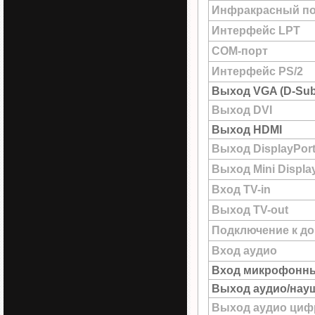
Инфракрасный по
Интерфейс LPT
COM-порт
Интерфейс PS/2
Выход VGA (D-Sub
Выход DVI
Выход HDMI
Выход DisplayPor
Выход Mini Displa
Вход TV-in
Выход TV-out
Подключение к до
Вход аудио
Вход микрофонн
Выход аудио/нау
Выход аудио цифр