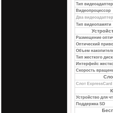
Тип видеоадаптер
Видеопроцессор
Два видеоадапте
Тип видеопамяти
Устройс
Размещение опти
Оптический прив
Объем накопител
Тип жесткого диск
Интерфейс жестко
Скорость вращен
Сло
Слот ExpressCard
К
Устройство для ч
Поддержка SD
Бесп