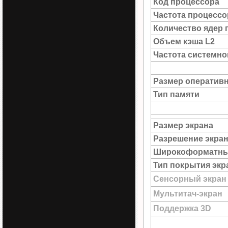
Код процессора
Частота процессо
Количество ядер 
Объем кэша L2
Частота системн
Размер оператив
Тип памяти
Размер экрана
Разрешение экра
Широкоформатны
Тип покрытия экр
Сенсорный экран
Мультитач-экран
Поддержка 3D