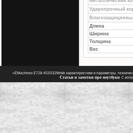
Металлический к
Ударопрочный ко
Влагозащищенны
Длина
Ширина
Толщина
Вес
«EMachines E728-452G32Mnkk характеристики и параметры, техничес
Статьи и заметки про ноутбуки
. С воп