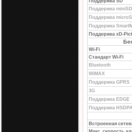
Поддержка SD
Поддержка miniS
Поддержка micro
Поддержка SmartM
Поддержка xD-Pict
Бе
Wi-Fi
Стандарт Wi-Fi
Bluetooth
WiMAX
Поддержка GPRS
3G
Поддержка EDGE
Поддержка HSDP
Встроенная сетев
Макс. скорость а