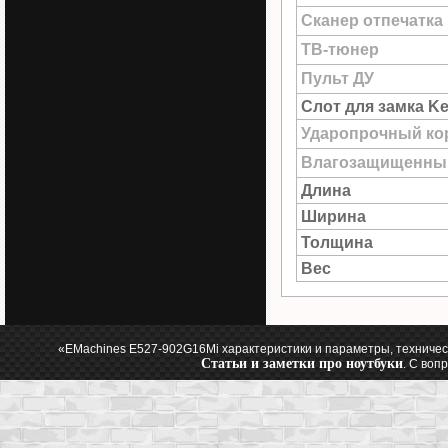
Сканер отпечатка
ТВ-тюнер
Пульт ДУ
Слот для замка Ke
Ударопрочный ко
Влагозащищенны
Длина
Ширина
Толщина
Вес
«EMachines E527-902G16Mi характеристики и параметры, техничес
Статьи и заметки про ноутбуки
. С воп