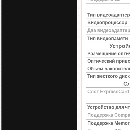
Тип видеоадаптер
Видеопроцессор
Два видеоадапте
Тип видеопамяти
Устрой
Размещение опти
Оптический прив
Объем накопител
Тип жесткого диск
Сл
Слот ExpressCard
Устройство для ч
Поддержка Compac
Поддержка Memory