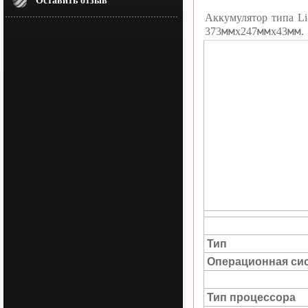
Оставить отзыв
Аккумулятор типа Li
мм
мм
мм
373
х247
х43
.
Тип
Операционная си
Тип процессора