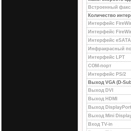
Встроенный факс
Количество интер
Интерфейс FireWi
Интерфейс FireWir
Интерфейс eSATA
Инфракрасный по
Интерфейс LPT
COM-порт
Интерфейс PS/2
Выход VGA (D-Sub
Выход DVI
Выход HDMI
Выход DisplayPor
Выход Mini Displa
Вход TV-in