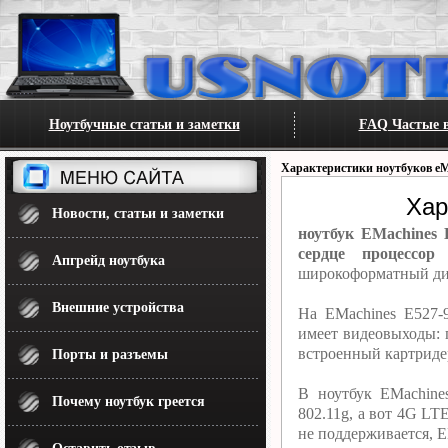
Ноутбучные статьи и заметки
FAQ Частые в
Характеристики ноутбуков eM
Хар
Новости, статьи и заметки
ноутбук EMachines 
сердце процессор 
Апгрейд ноутбука
широкоформатный дис
Внешние устройства
На EMachines E527-
имеет видеовыходы:
встроенный картридер
Порты и разъемы
В ноутбук EMachine
Почему ноутбук греется
802.11g, а вот 4G L
не поддерживается, 