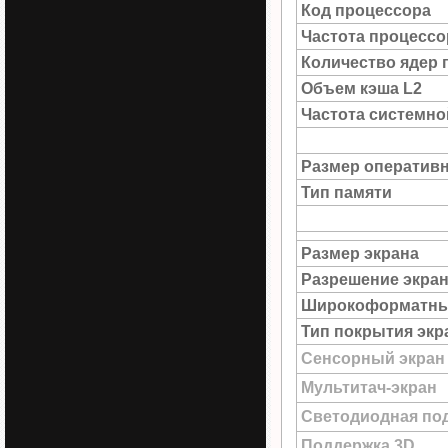
Код процессора
Частота процессо
Количество ядер 
Объем кэша L2
Частота системн
Размер оператив
Тип памяти
Размер экрана
Разрешение экра
Широкоформатны
Тип покрытия экр
Сенсорный экран
Мультитач-экран
Светодиодная под
Поддержка 3D