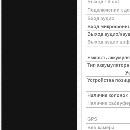
Выход TV-out
Подключение к до
Вход аудио
Вход микрофонн
Выход аудио/нау
Выход аудио цифр
Емкость аккумуля
Тип аккумулятора
У
Устройства пози
Наличие колонок
Наличие сабвуфе
GPS
Веб-камера