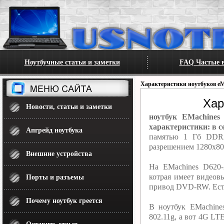
Ноутбучные статьи и заметки
FAQ Частые в
Характеристики ноутбуков eM
Хар
Новости, статьи и заметки
ноутбук EMachines
характеристики: в с
Апгрейд ноутбука
памятью 1 Гб DDR2
разрешением 1280x80
Внешние устройства
На EMachines D620-
котрая имеет видеов
Порты и разъемы
привод DVD-RW. Ест
Почему ноутбук греется
В ноутбук EMachine
802.11g, а вот 4G L