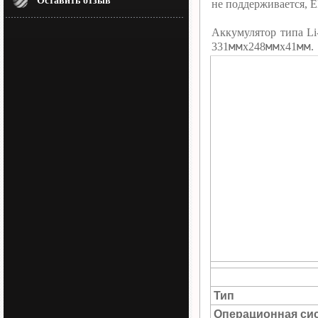
Оставить отзыв
не поддерживается, 
Аккумулятор типа Li
мм
мм
мм
331
х248
х41
.
Тип
Операционная си