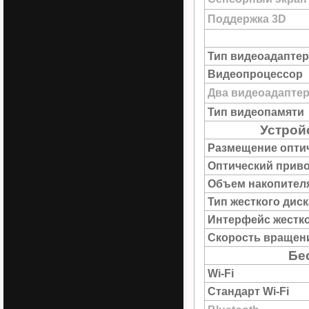
Поддержка 3D
Тип видеоадаптер
Видеопроцессор
Два видеоадапте
Тип видеопамяти
Устрой
Размещение опти
Оптический прив
Объем накопител
Тип жесткого диск
Интерфейс жестко
Скорость вращен
Бе
Wi-Fi
Стандарт Wi-Fi