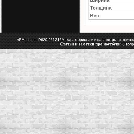
Ширина
Толщина
Вес
«EMachines D620-261G16Mi характеристики и параметры, техничес
Статьи и заметки про ноутбуки
. С воп