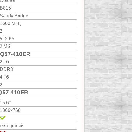
Celeron
B815
Sandy Bridge
1600 МГц
2
512 Кб
2 Мб
Q57-410ER
2 Гб
DDR3
4 Гб
2
Q57-410ER
"
15.6
1366x768
глянцевый