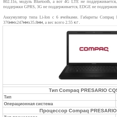
802.11n, модуль Bluetooth, а вот 4G LTE не поддерживаетс
поддержки GPRS, 3G не поддерживается, EDGE не поддержив
Аккумулятор типа Li-Ion c 6 ячейками. Габариты Compa
мм
мм
мм
кг
376
х247
х35.8
, а вес всего 2.55
.
Тип Compaq PRESARIO CQ
Тип
Операционная система
Процессор Compaq PRESARIO