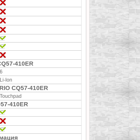
CQ57-410ER
6
Li-Ion
RIO CQ57-410ER
Touchpad
57-410ER
мация