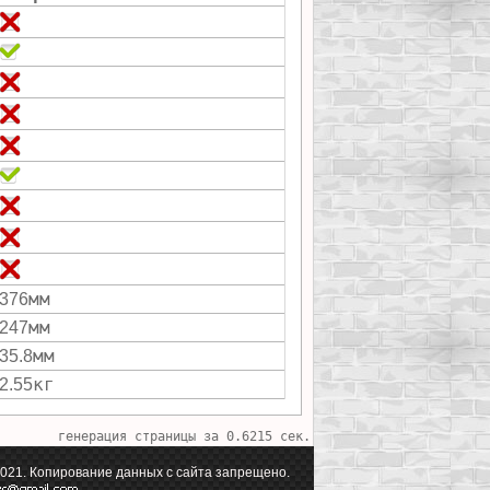
мм
376
мм
247
мм
35.8
кг
2.55
генерация страницы за 0.6215 сек.
21. Копирование данных с сайта запрещено.