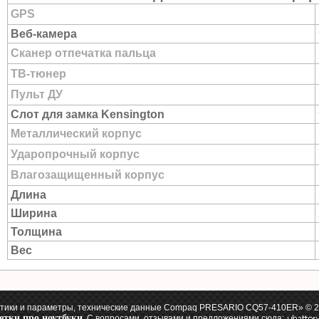
GPS
Веб-камера
Сканер отпечатка пальца
ТВ-тюнер
Пульт ДУ
Слот для замка Kensington
Металлический корпус
Ударопрочный корпус
Влагозащищенный корпус
Длина
Ширина
Толщина
Вес
ки и параметры, технические данные Compaq PRESARIO CQ57-410ER» © 20
етки про ноутбуки
. С вопросами, отзывами и предложениями сюда: