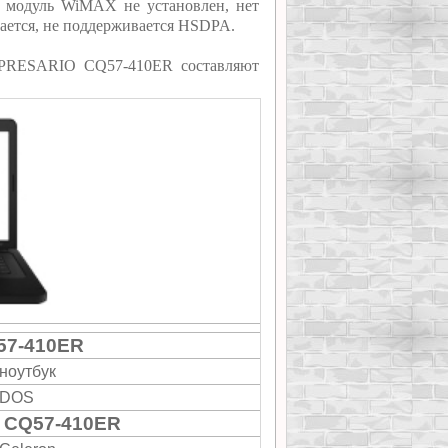
я, модуль WiMAX не установлен, нет
ается, не поддерживается HSDPA.
q PRESARIO CQ57-410ER составляют
57-410ER
ноутбук
DOS
 CQ57-410ER