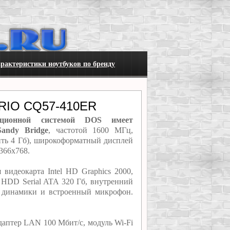
рактеристики ноутбуков по бренду
RIO CQ57-410ER
ционной системой DOS имеет
Sandy Bridge
, частотой 1600 МГц,
ть 4 Гб), широкоформатный дисплей
366x768.
идеокарта Intel HD Graphics 2000,
 HDD Serial ATA 320 Гб, внутренний
ь динамики и встроенный микрофон.
аптер LAN 100 Мбит/с, модуль Wi-Fi