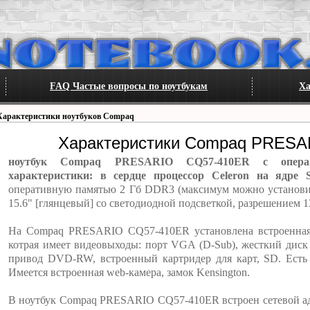
FAQ Частые вопросы по ноутбукам
Ха
Характеристики ноутбуков Compaq
Характеристики Compaq PRESA
ноутбук Compaq PRESARIO CQ57-410ER с опера
характеристики: в сердце процессор Celeron на ядре 
оперативную памятью 2 Гб DDR3 (максимум можно установи
15.6" [глянцевый] со светодиодной подсветкой, разрешением 1
На Compaq PRESARIO CQ57-410ER установлена встроенная в
котрая имеет видеовыходы: порт VGA (D-Sub), жесткий диск
привод DVD-RW, встроенный картридер для карт, SD. Ест
Имеется встроенная web-камера, замок Kensington.
В ноутбук Compaq PRESARIO CQ57-410ER встроен сетевой ад