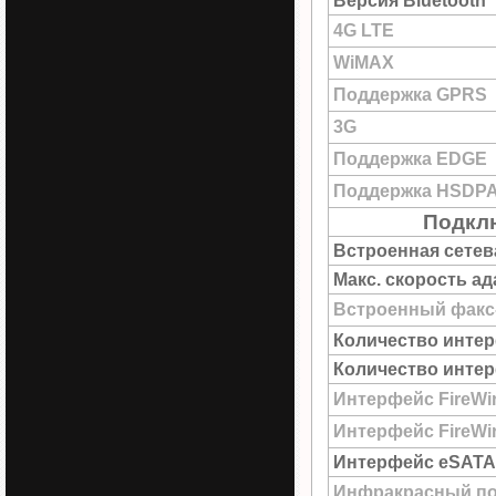
Версия Bluetooth
4G LTE
WiMAX
Поддержка GPRS
3G
Поддержка EDGE
Поддержка HSDP
Подкл
Встроенная сетев
Макс. скорость а
Встроенный факс
Количество интер
Количество интер
Интерфейс FireWi
Интерфейс FireWir
Интерфейс eSATA
Инфракрасный по