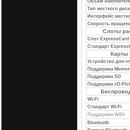
Объем накопител
Тип жесткого диск
Интерфейс жестко
Скорость вращен
Слоты ра
Слот ExpressCard
Стандарт Express
Карты
Устройство для ч
Поддержка Memory
Поддержка SD
Поддержка xD-Pict
Беспрово
Wi-Fi
Стандарт Wi-Fi
Поддержка WiDi
Bluetooth