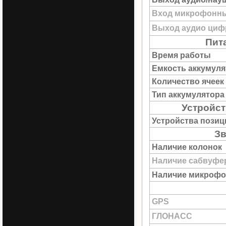
Вход микрофонны
Выход аудио цифр
Пит
Время работы
Емкость аккумуля
Количество ячеек
Тип аккумулятора
Устройс
Устройства пози
Зв
Наличие колонок
Наличие сабвуфе
Наличие микрофо
GPS
ГЛОНАСС