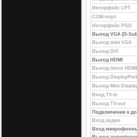
Интерфейс LPT
COM-порт
Интерфейс PS/2
Выход VGA (D-Sub
Выход mini VGA
Выход DVI
Выход HDMI
Выход micro HDMI
Выход DisplayPor
Выход Mini Displa
Вход TV-in
Выход TV-out
Подключение к до
Вход аудио
Вход микрофонн
Выход аудио/нау