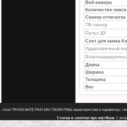
Веб-камера
Количество пиксе
Сканер отпечатка
ТВ-тюнер
Пульт ДУ
Слот для замка Ke
Ударопрочный ко
Влагозащищенны
Длина
Ширина
Толщина
Вес
«Acer TRAVELMATE P643-MG-73638G75Ma характеристики и параметры, те
Статьи и заметки про ноутбуки
. С воп