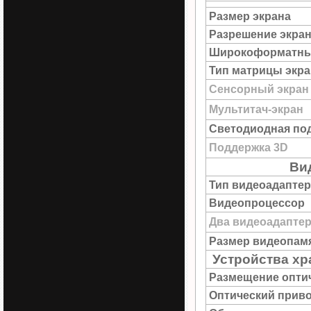
Размер экрана
Разрешение экра
Широкоформатны
Тип матрицы экра
Сенсорный экран
Мультитач-экран
Светодиодная под
Поддержка 3D
Ви
Тип видеоадаптер
Видеопроцессор
Два видеоадапте
Размер видеопам
Устройства х
Размещение опти
Оптический прив