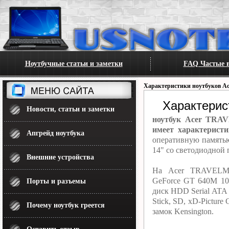
Ноутбучные статьи и заметки
FAQ Частые в
Характеристики ноутбуков Ac
Характери
Новости, статьи и заметки
ноутбук Acer TRAV
имеет характеристи
Апгрейд ноутбука
оперативную память
14" со светодиодной 
Внешние устройства
На Acer TRAVELMA
GeForce GT 640M 10
Порты и разъемы
диск HDD Serial ATA
Stick, SD, xD-Pictur
Почему ноутбук греется
замок Kensington.