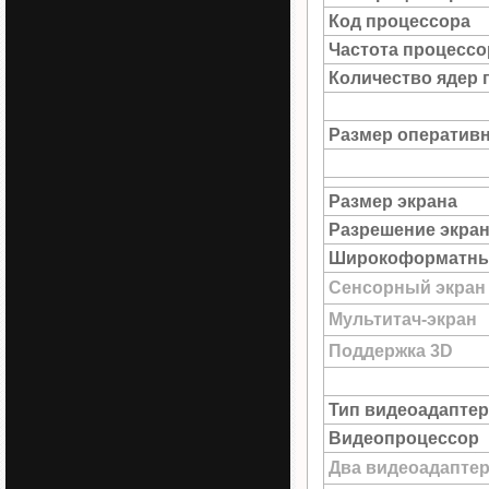
Код процессора
Частота процессо
Количество ядер 
Размер оператив
Размер экрана
Разрешение экра
Широкоформатны
Сенсорный экран
Мультитач-экран
Поддержка 3D
Тип видеоадаптер
Видеопроцессор
Два видеоадапте