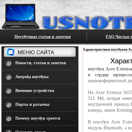
Ноутбучные статьи и заметки
FAQ Частые в
Характеристики ноутбуков Ac
Харак
Новости, статьи и заметки
ноутбук Acer Exten
в сердце процес
Апгрейд ноутбука
широкоформатный дис
Внешние устройства
На Acer Extensa 56
512 Мб, котрая име
внутренний привод 
Порты и разъемы
камера, замок Kensing
Почему ноутбук греется
В ноутбук Acer Exte
модуль Bluetooth, а