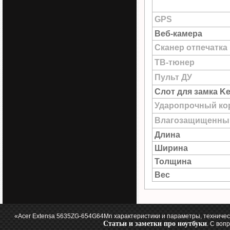
GPS
Веб-камера
Сканер отпечатка
ТВ-тюнер
Пульт ДУ
Слот для замка Ke
Ударопрочный ко
Влагозащищенны
Длина
Ширина
Толщина
Вес
«Acer Extensa 5635ZG-654G64Mn характеристики и параметры, техничес
Статьи и заметки про ноутбуки
. С воп