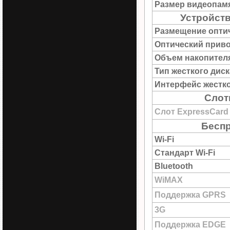
Размер видеопам
Устройств
Размещение опти
Оптический прив
Объем накопител
Тип жесткого диск
Интерфейс жестко
Слот
Слот ExpressCard
Беспр
Wi-Fi
Стандарт Wi-Fi
Bluetooth
WiMAX
Поддержка GPRS
3G
Поддержка EDGE