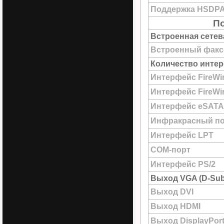
Поддержка HSDP
По
Встроенная сетев
Встроенный факс
Количество интер
Интерфейс FireWi
Интерфейс FireWir
Интерфейс eSATA
Инфракрасный по
Интерфейс LPT
COM-порт
Интерфейс PS/2
Выход VGA (D-Sub
Выход DVI
Выход HDMI
Выход DisplayPor