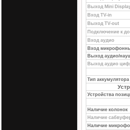
Выход Mini Displa
Вход TV-in
Выход TV-out
Подключение к до
Вход аудио
Вход микрофонн
Выход аудио/нау
Выход аудио цифр
Тип аккумулятора
Устр
Устройства пози
Наличие колонок
Наличие сабвуфе
Наличие микрофо