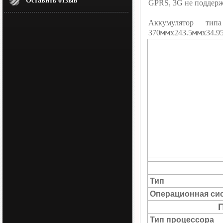
Оставить отзыв
GPRS, 3G не поддерж
Аккумулятор тип
мм
мм
370
х243.5
х34.9
Тип
Операционная си
Тип процессора