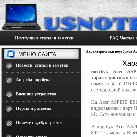
Ноутбучные статьи и заметки
FAQ Частые в
Характеристики ноутбуков Ac
Хар
Новости, статьи и заметки
ноутбук Acer AS
характеристики: в с
Апгрейд ноутбука
памятью 4 Гб DDR3L
светодиодной подсве
Внешние устройства
На Acer ASPIRE ES1
видеовыходы: порт H
Порты и разъемы
SD. Есть динамики и 
Почему ноутбук греется
В ноутбук Acer ASP
802.11n, модуль Blu