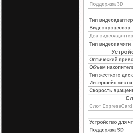
Поддержка 3D
Тип видеоадаптер
Видеопроцессор
Два видеоадапте
Тип видеопамяти
Устрой
Оптический прив
Объем накопител
Тип жесткого диск
Интерфейс жестко
Скорость вращен
Сл
Слот ExpressCard
Устройство для ч
Поддержка SD