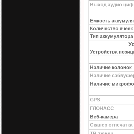
Выход аудио цифр
Емкость аккумуля
Количество ячеек
Тип аккумулятора
У
Устройства пози
Наличие колонок
Наличие сабвуфе
Наличие микрофо
GPS
ГЛОНАСС
Веб-камера
Сканер отпечатка
ТВ-тюнер