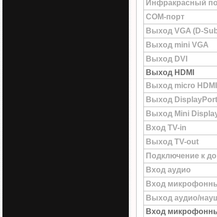
Инфракрасный по
COM-порт
Выход VGA (D-Sub
Выход mini VGA
Выход DVI
Выход HDMI
Выход micro HDMI
Выход DisplayPor
Выход Mini Displa
Вход TV-in
Выход TV-out
Подключение к до
Вход аудио
Вход микрофонн
Выход аудио/нау
Вход микрофонны