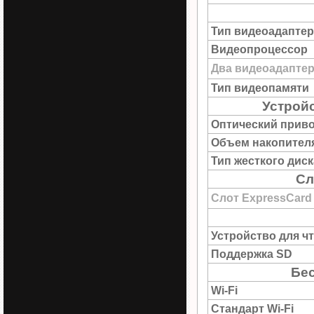
Тип видеоадаптер
Видеопроцессор
Два видеоадапте
Тип видеопамяти
Устрой
Оптический прив
Объем накопител
Тип жесткого диск
Сл
Слот ExpressCard
Устройство для ч
Поддержка SD
Бес
Wi-Fi
Стандарт Wi-Fi