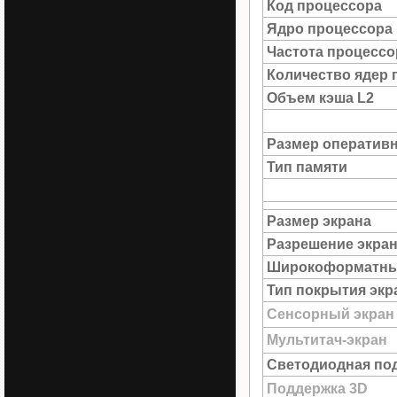
Код процессора
Ядро процессора
Частота процессо
Количество ядер 
Объем кэша L2
Размер оператив
Тип памяти
Размер экрана
Разрешение экра
Широкоформатны
Тип покрытия экр
Сенсорный экран
Мультитач-экран
Светодиодная под
Поддержка 3D