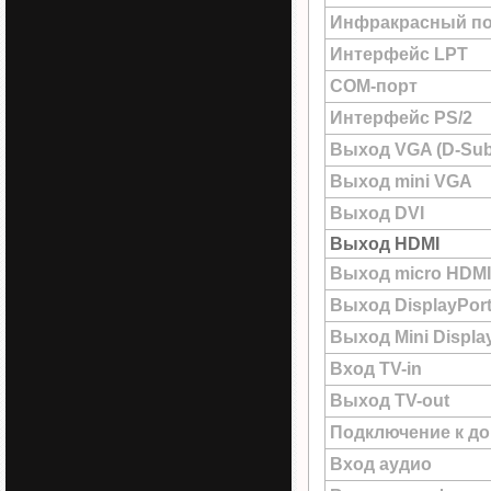
Инфракрасный по
Интерфейс LPT
COM-порт
Интерфейс PS/2
Выход VGA (D-Sub
Выход mini VGA
Выход DVI
Выход HDMI
Выход micro HDMI
Выход DisplayPor
Выход Mini Displa
Вход TV-in
Выход TV-out
Подключение к до
Вход аудио