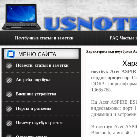
Ноутбучные статьи и заметки
FAQ Частые в
Характеристики ноутбуков Ac
Хар
Новости, статьи и заметки
ноутбук Acer ASPIR
сердце процессор Ce
Апгрейд ноутбука
DDR3, широкоформат
1366x768.
Внешние устройства
На Acer ASPIRE ES1
видеовыходы: порт 
Порты и разъемы
динамики и встроенны
Почему ноутбук греется
В ноутбук Acer ASPI
Bluetooth, а вот 4G