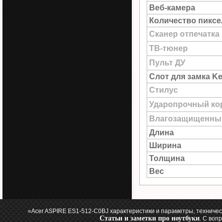
Веб-камера
Количество пиксе
Сканер отпечатка
ТВ-тюнер
Пульт ДУ
Слот для замка Ke
Стилус
Ударопрочный ко
Влагозащищенны
Длина
Ширина
Толщина
Вес
«Acer ASPIRE ES1-512-C0BJ характеристики и параметры, техничес
Статьи и заметки про ноутбуки
. С воп