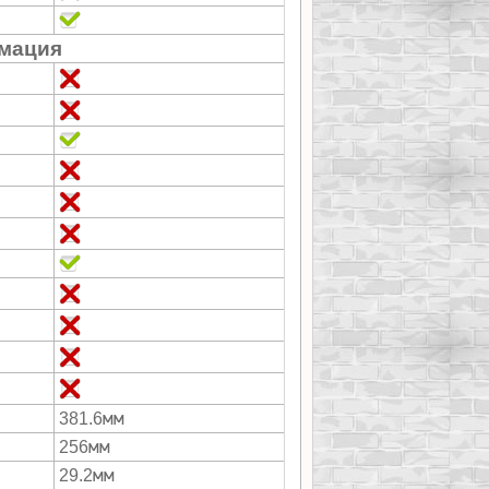
мация
мм
381.6
мм
256
мм
29.2