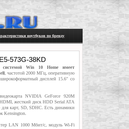
рактеристики ноутбуков по бренду
 E5-573G-38KD
й системой Win 10 Home имеет
ell
, частотой 2000 МГц, оперативную
 широкоформатный дисплей 15.6" со
 видеокарта NVIDIA GeForce 920M
 HDMI, жесткий диск HDD Serial ATA
 для карт, SD, SDHC. Есть динамики
к Kensington.
тер LAN 1000 Мбит/с, модуль Wi-Fi