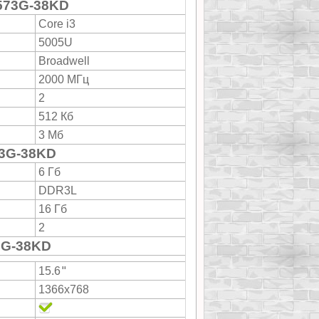
573G-38KD
Core i3
5005U
Broadwell
2000 МГц
2
512 Кб
3 Мб
73G-38KD
6 Гб
DDR3L
16 Гб
2
3G-38KD
"
15.6
1366x768