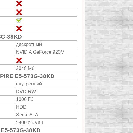
3G-38KD
дискретный
NVIDIA GeForce 920M
2048 Мб
SPIRE E5-573G-38KD
внутренний
DVD-RW
1000 Гб
HDD
Serial ATA
5400 об/мин
 E5-573G-38KD