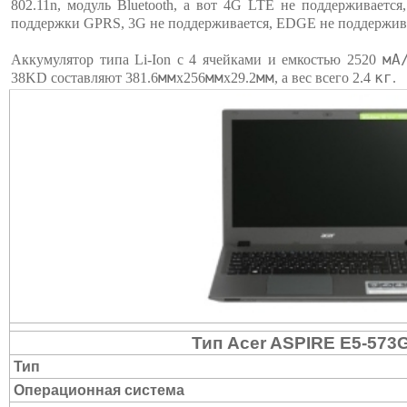
802.11n, модуль Bluetooth, а вот 4G LTE не поддерживаетс
поддержки GPRS, 3G не поддерживается, EDGE не поддержив
мА
Аккумулятор типа Li-Ion c 4 ячейками и емкостью 2520
мм
мм
мм
кг
38KD составляют 381.6
х256
х29.2
, а вес всего 2.4
.
Тип Acer ASPIRE E5-573
Тип
Операционная система