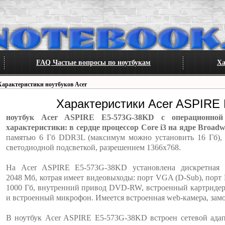
FAQ Частые вопросы по ноутбукам
Ха
Характеристики ноутбуков Acer
Характеристики Acer ASPIRE
ноутбук Acer ASPIRE E5-573G-38KD с операционно
характеристики: в сердце процессор Core i3 на ядре Broadw
памятью 6 Гб DDR3L (максимум можно установить 16 Гб),
светодиодной подсветкой, разрешением 1366x768.
На Acer ASPIRE E5-573G-38KD установлена дискретная
2048 Мб, котрая имеет видеовыходы: порт VGA (D-Sub), порт
1000 Гб, внутренний привод DVD-RW, встроенный картридер
и встроенный микрофон. Имеется встроенная web-камера, замо
В ноутбук Acer ASPIRE E5-573G-38KD встроен сетевой адап