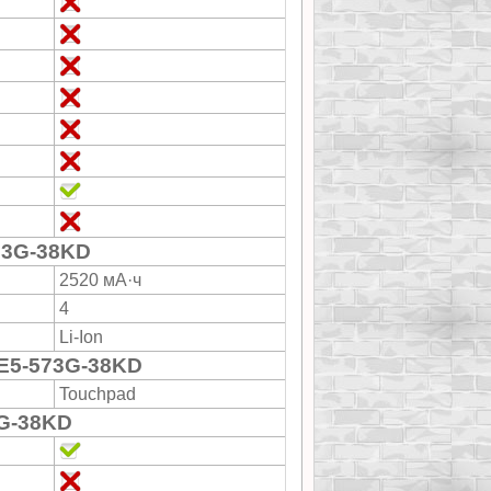
73G-38KD
2520 мА·ч
4
Li-Ion
 E5-573G-38KD
Touchpad
3G-38KD