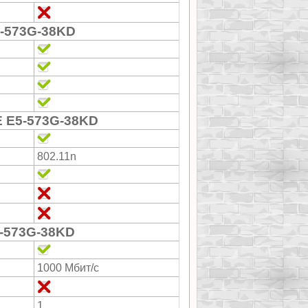
5-573G-38KD
E E5-573G-38KD
802.11n
-573G-38KD
1000 Мбит/с
1