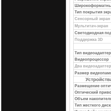
Широкоформатны
Тип покрытия экр
Сенсорный экран
Мультитач-экран
Светодиодная под
Поддержка 3D
Тип видеоадаптер
Видеопроцессор
Два видеоадапте
Размер видеопам
Устройств
Размещение опти
Оптический прив
Объем накопител
Тип жесткого диск