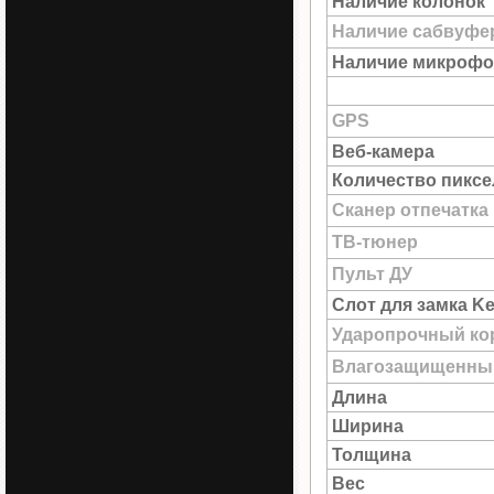
Наличие колонок
Наличие сабвуфе
Наличие микрофо
GPS
Веб-камера
Количество пиксе
Сканер отпечатка
ТВ-тюнер
Пульт ДУ
Слот для замка Ke
Ударопрочный ко
Влагозащищенны
Длина
Ширина
Толщина
Вес