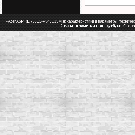
«Acer ASPIRE 7551G-P543G25Misk характеристики и параметры, техничес
Статьи и заметки про ноутбуки
. С воп