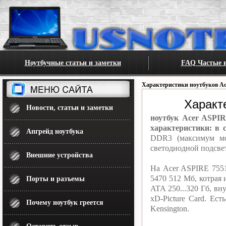
Ноутбучные статьи и заметки
FAQ Частые в
Характеристики ноутбуков Ac
Характ
Новости, статьи и заметки
ноутбук Acer ASPIR
характеристики: в с
Апгрейд ноутбука
DDR3 (максимум мо
светодиодной подсве
Внешние устройства
На Acer ASPIRE 7551
5470 512 Мб, котрая
Порты и разъемы
ATA 250...320 Гб, в
xD-Picture Card. Ес
Почему ноутбук греется
Kensington.