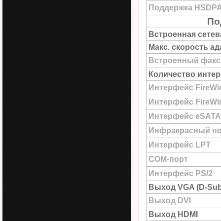
Поддержка HSDP
По
Встроенная сетев
Макс. скорость а
Встроенный факс
Количество интер
Интерфейс FireWi
Интерфейс FireWir
Интерфейс eSATA
Инфракрасный по
Интерфейс LPT
COM-порт
Интерфейс PS/2
Выход VGA (D-Sub
Выход DVI
Выход HDMI