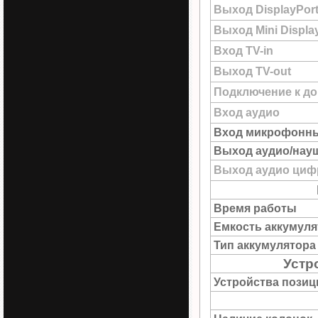
Выход DisplayPor
Выход Mini Displa
Вход TV-in
Выход TV-out
Подключение к до
Вход аудио
Вход микрофонн
Выход аудио/нау
Выход аудио цифр
Время работы
Емкость аккумуля
Тип аккумулятора
Устр
Устройства пози