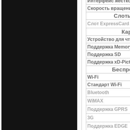
Интерфейс жестко
Скорость вращен
Слоты
Слот ExpressCard
Ка
Устройство для ч
Поддержка Memory
Поддержка SD
Поддержка xD-Pict
Беспр
Wi-Fi
Стандарт Wi-Fi
Bluetooth
WiMAX
Поддержка GPRS
3G
Поддержка EDGE