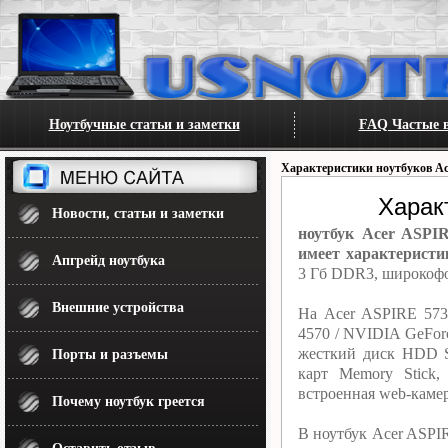
Ноутбучные статьи и заметки
FAQ Частые в
Характеристики ноутбуков Ac
Харак
Новости, статьи и заметки
ноутбук Acer ASPI
имеет характеристи
Апгрейд ноутбука
3 Гб DDR3, широкофо
Внешние устройства
На Acer ASPIRE 573
4570 / NVIDIA GeFor
жесткий диск HDD S
Порты и разъемы
карт Memory Stick,
встроенная web-камер
Почему ноутбук греется
В ноутбук Acer ASPI