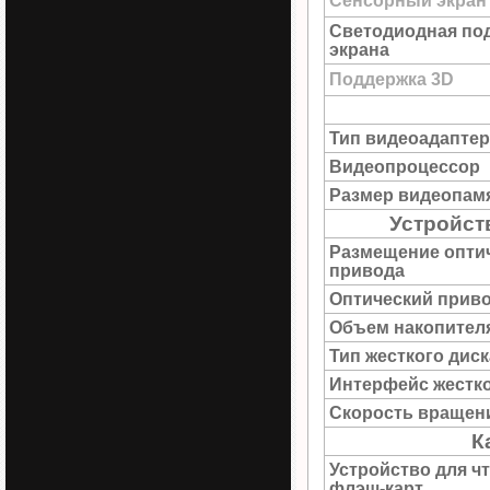
Сенсорный экран
Светодиодная по
экрана
Поддержка 3D
Тип видеоадаптер
Видеопроцессор
Размер видеопам
Устройст
Размещение опти
привода
Оптический прив
Объем накопител
Тип жесткого диск
Интерфейс жестко
Скорость вращен
К
Устройство для ч
флэш-карт