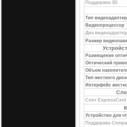
Поддержка 3D
Тип видеоадаптер
Видеопроцессор
Два видеоадапте
Размер видеопам
Устройст
Размещение опти
Оптический прив
Объем накопител
Тип жесткого диск
Интерфейс жестко
Сло
Слот ExpressCard
К
Устройство для ч
Поддержка Compac