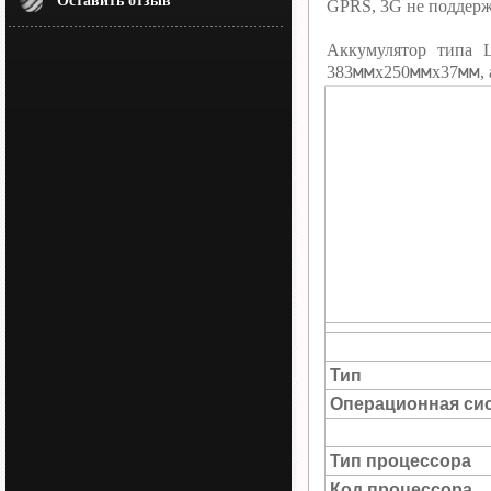
Оставить отзыв
GPRS, 3G не поддерж
Аккумулятор типа L
мм
мм
мм
383
х250
х37
,
Тип
Операционная си
Тип процессора
Код процессора