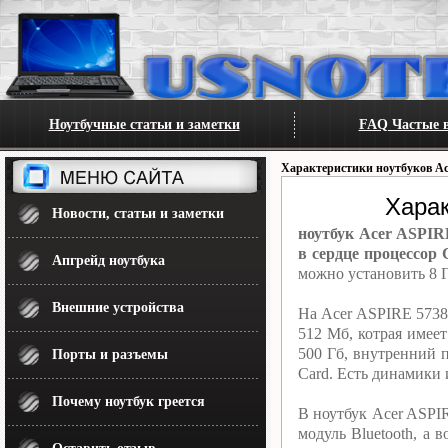
Ноутбучные статьи и заметки
FAQ Частые в
Характеристики ноутбуков Ac
Хара
Новости, статьи и заметки
ноутбук Acer ASPIR
в сердце процессор 
Апгрейд ноутбука
можно установить 8 
Внешние устройства
На Acer ASPIRE 5738
512 Мб, котрая имее
500 Гб, внутренний 
Порты и разъемы
Card. Есть динамики 
Почему ноутбук греется
В ноутбук Acer ASPI
модуль Bluetooth, а