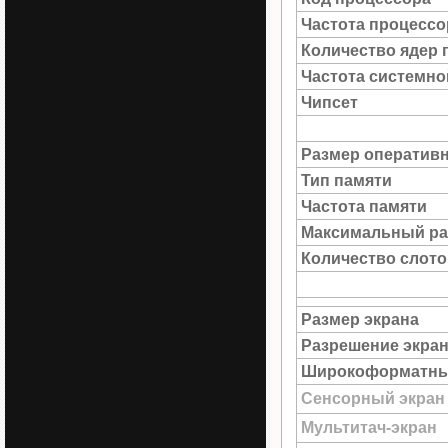
Частота процессо
Количество ядер 
Частота системн
Чипсет
Размер оператив
Тип памяти
Частота памяти
Максимальный ра
Количество слото
Размер экрана
Разрешение экра
Широкоформатны
Сенсорный экран
Мультитач-экран