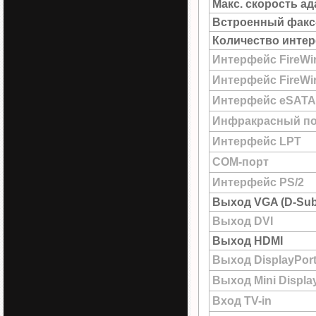
Макс. скорость а
Встроенный факс
Количество интер
Интерфейс FireWi
Интерфейс FireWir
Интерфейс eSATA
Инфракрасный по
Интерфейс LPT
COM-порт
Интерфейс PS/2
Выход VGA (D-Sub
Выход DVI
Выход HDMI
Выход DisplayPor
Выход Mini Displa
Вход TV-in