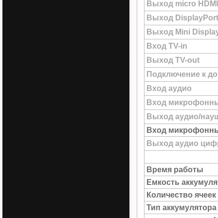
Выход micro HDMI
Выход DisplayPor
Выход Mini Displa
Вход TV-in
Выход TV-out
Подключение к до
Вход аудио
Вход микрофонн
Выход аудио/нау
Вход микрофонны
Выход аудио цифр
Время работы
Емкость аккумуля
Количество ячеек
Тип аккумулятора