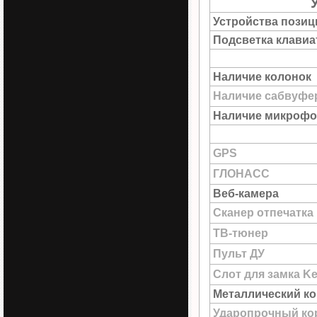
Устройства пози
Подсветка клави
Наличие колонок
Наличие сабвуфе
Наличие микрофо
GPS
ГЛОНАСС
Веб-камера
Сканер отпечатка
ТВ-тюнер
Пульт ДУ
Слот для замка Ke
Металлический к
Ударопрочный ко