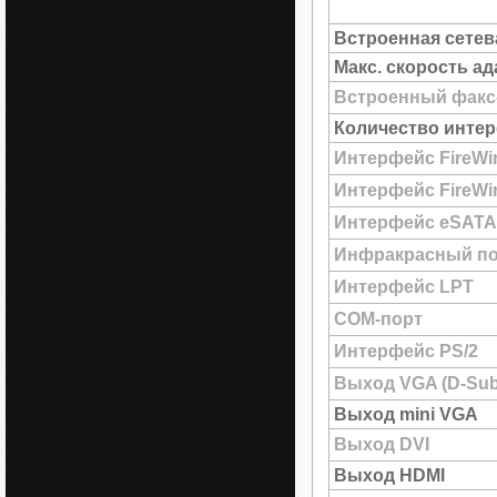
Встроенная сетев
Макс. скорость а
Встроенный факс
Количество интер
Интерфейс FireWi
Интерфейс FireWir
Интерфейс eSATA
Инфракрасный по
Интерфейс LPT
COM-порт
Интерфейс PS/2
Выход VGA (D-Sub
Выход mini VGA
Выход DVI
Выход HDMI