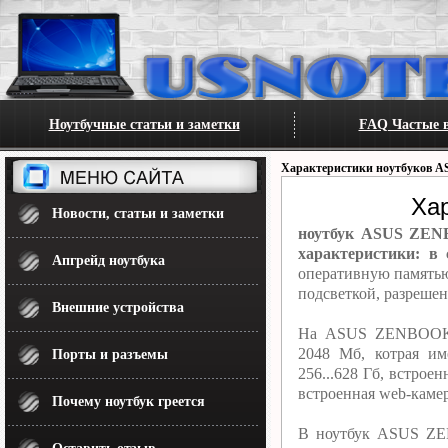
Ноутбучные статьи и заметки
FAQ Частые в
Характеристики ноутбуков A
Ха
Новости, статьи и заметки
ноутбук ASUS ZENB
характеристики: в 
Апгрейд ноутбука
оперативную памятью
подсветкой, разреше
Внешние устройства
На ASUS ZENBOOK U
2048 Мб, котрая и
Порты и разъемы
256...628 Гб, встрое
встроенная web-камер
Почему ноутбук греется
В ноутбук ASUS ZE