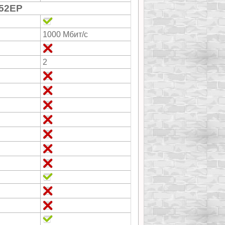
52EP
1000 Мбит/с
2