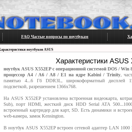
FAQ Частые вопросы по ноутбукам
Ха
Характеристики ноутбуков ASUS
Характеристики ASUS
ноутбук ASUS X552EP с операционной системой DOS / Win 8
процессор A4 / A6 / A8 / E1 на ядре Kabini / Trinity
, час
памятью 4...6 Гб DDR3L, широкоформатный дисплей 15
подсветкой, разрешением 1366x768.
На ASUS X552EP установлена встроенная видеокарта, котра
Sub), порт HDMI, жесткий диск HDD Serial ATA 500...10
встроенный картридер для карт, SD. Есть динамики и встро
web-камера, замок Kensington.
В ноутбук ASUS X552EP встроен сетевой адаптер LAN 1000 Мб