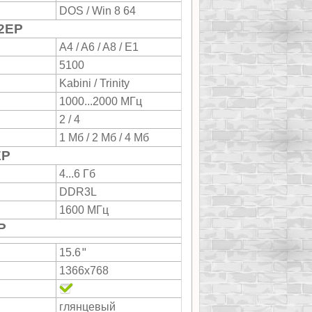
DOS / Win 8 64
2EP
A4 / A6 / A8 / E1
5100
Kabini / Trinity
1000...2000 МГц
2 / 4
1 Мб / 2 Мб / 4 Мб
EP
4...6 Гб
DDR3L
1600 МГц
P
"
15.6
1366x768
глянцевый