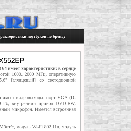
рактеристики ноутбуков по бренду
 X552EP
 64 имеет характеристики: в сердце
тотой 1000...2000 МГц, оперативную
.6" [глянцевый] со светодиодной
я имеет видеовыходы: порт VGA (D-
00 Гб, внутренний привод DVD-RW,
енный микрофон. Имеется встроенная
ит/с, модуль Wi-Fi 802.11n, модуль