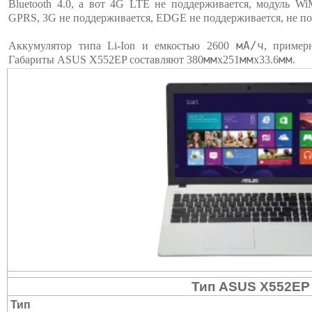
Bluetooth 4.0, а вот 4G LTE не поддерживается, модуль W
GPRS, 3G не поддерживается, EDGE не поддерживается, не п
мА/ч
Аккумулятор типа Li-Ion и емкостью 2600
, пример
мм
мм
мм
Габариты ASUS X552EP составляют 380
х251
х33.6
.
Тип ASUS X552EP
Тип