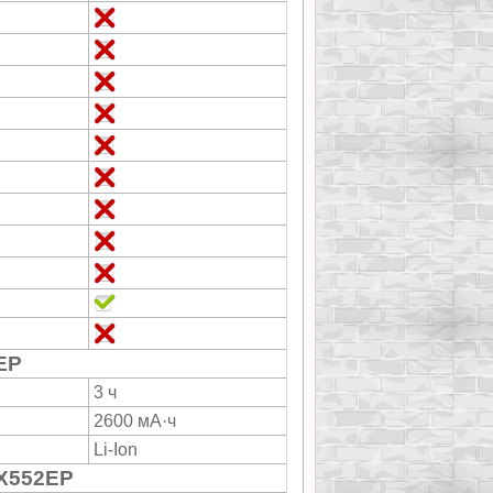
EP
3 ч
2600 мА·ч
Li-Ion
 X552EP