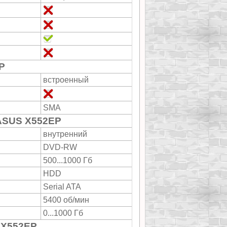
P
встроенный
SMA
ASUS X552EP
внутренний
DVD-RW
500...1000 Гб
HDD
Serial ATA
5400 об/мин
0...1000 Гб
 X552EP