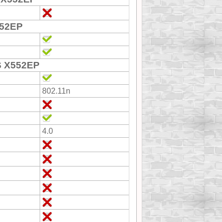
552EP
S X552EP
802.11n
4.0