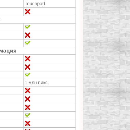
Touchpad
P
мация
1 млн пикс.