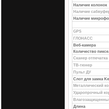
Наличие колонок
Наличие сабвуфе
Наличие микрофо
GPS
ГЛОНАСС
Веб-камера
Количество пиксе
Сканер отпечатка
ТВ-тюнер
Пульт ДУ
Слот для замка Ke
Металлический к
Ударопрочный ко
Влагозащищенны
Длина