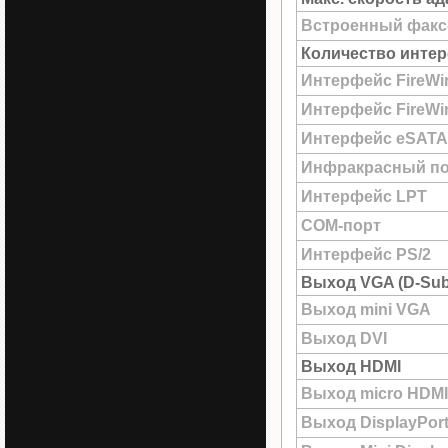
Встроенный факс
Количество интер
Интерфейс FireWi
Интерфейс FireWir
Интерфейс eSATA
Инфракрасный по
Интерфейс LPT
COM-порт
Интерфейс PS/2
Выход VGA (D-Sub
Выход mini VGA
Выход DVI
Выход HDMI
Выход micro HDMI
Выход DisplayPor