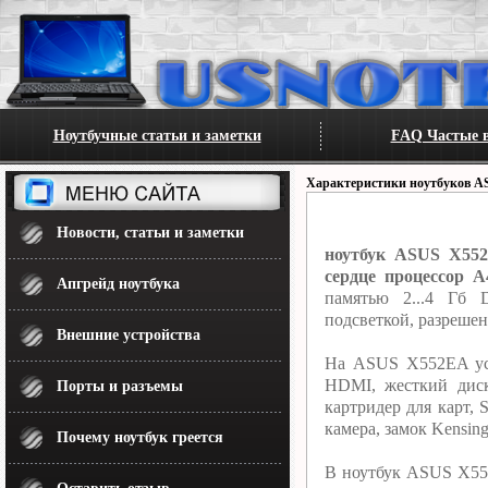
Ноутбучные статьи и заметки
FAQ Частые в
Характеристики ноутбуков A
Новости, статьи и заметки
ноутбук ASUS X552
сердце процессор A
Апгрейд ноутбука
памятью 2...4 Гб 
подсветкой, разреше
Внешние устройства
На ASUS X552EA уст
HDMI, жесткий диск
Порты и разъемы
картридер для карт,
камера, замок Kensing
Почему ноутбук греется
В ноутбук ASUS X552