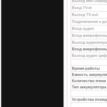
Выход Mini Displa
Вход TV-in
Выход TV-out
Подключение к до
Вход аудио
Вход микрофонн
Выход аудио/нау
Вход микрофонны
Выход аудио цифр
Время работы
Емкость аккумуля
Количество ячеек
Тип аккумулятора
Устройства пози