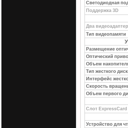
Светодиодная под
Поддержка 3D
Два видеоадапте
Тип видеопамяти
У
Размещение опти
Оптический прив
Объем накопител
Тип жесткого диск
Интерфейс жестко
Скорость вращен
Объем первого д
Слот ExpressCard
Устройство для ч