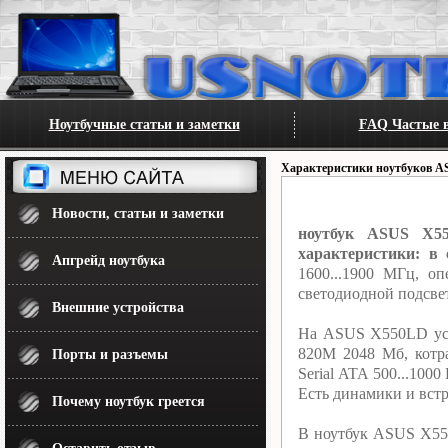
Ноутбучные статьи и заметки
FAQ Частые в
Характеристики ноутбуков A
Новости, статьи и заметки
ноутбук ASUS X5
характеристики: в 
Апгрейд ноутбука
1600...1900 МГц, о
светодиодной подсве
Внешние устройства
На ASUS X550LD уст
820M 2048 Мб, котр
Порты и разъемы
Serial ATA 500...10
Есть динамики и встр
Почему ноутбук греется
В ноутбук ASUS X550