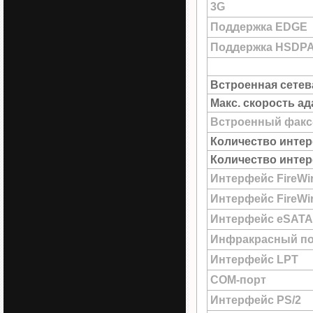
3G
Поддержка EDGE
Поддержка HSDP
Встроенная сетев
Макс. скорость а
Встроенный факс
Количество интер
Количество интер
Интерфейс FireWi
Интерфейс FireWir
Интерфейс eSATA
Инфракрасный по
Интерфейс LPT
COM-порт
Интерфейс PS/2