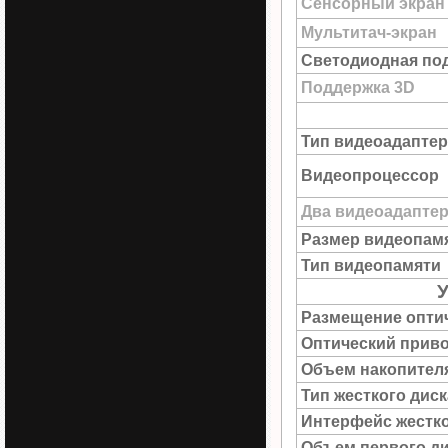
Сенсорный экран
Мультитач-экран
Светодиодная под
Поддержка 3D
Тип видеоадаптер
Видеопроцессор
Два видеоадапте
Размер видеопам
Тип видеопамяти
У
Размещение опти
Оптический прив
Объем накопител
Тип жесткого диск
Интерфейс жестко
Объем первого д