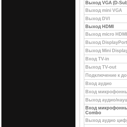
Выход VGA (D-Sub
Выход mini VGA
Выход DVI
Выход HDMI
Выход micro HDMI
Выход DisplayPor
Выход Mini Displa
Вход TV-in
Выход TV-out
Подключение к до
Вход аудио
Вход микрофонн
Выход аудио/нау
Вход микрофонны
Combo
Выход аудио цифр