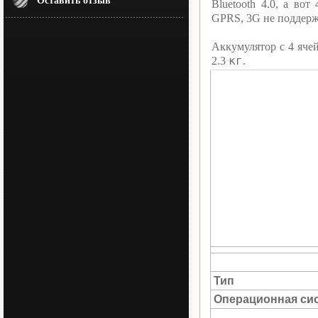
Оставить отзыв
Bluetooth 4.0, а в
GPRS, 3G не поддерж
Аккумулятор c 4 яч
кг
2.3
.
Тип
Операционная си