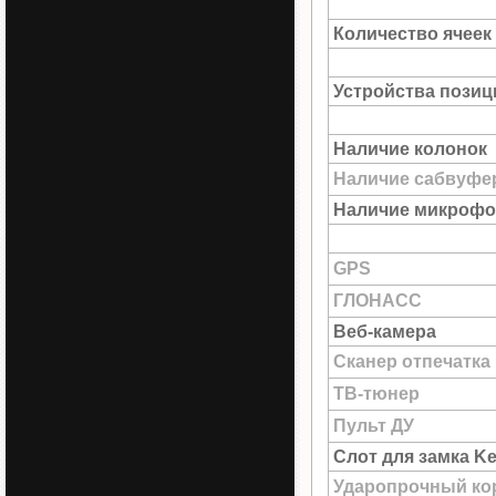
Количество ячеек
Устройства пози
Наличие колонок
Наличие сабвуфе
Наличие микрофо
GPS
ГЛОНАСС
Веб-камера
Сканер отпечатка
ТВ-тюнер
Пульт ДУ
Слот для замка Ke
Ударопрочный ко