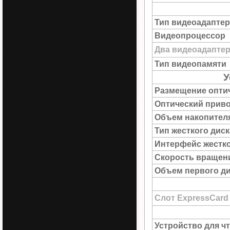
Тип видеоадаптер
Видеопроцессор
Два видеоадапте
Тип видеопамяти
У
Размещение опти
Оптический прив
Объем накопител
Тип жесткого диск
Интерфейс жестко
Скорость вращен
Объем первого д
Слот ExpressCard
Устройство для ч