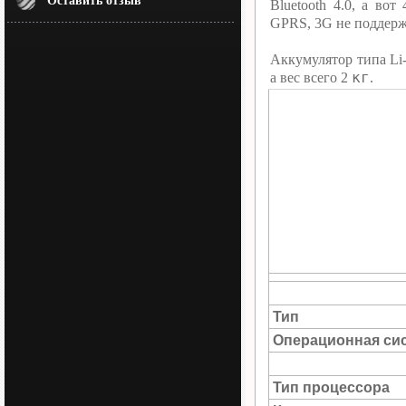
Оставить отзыв
Bluetooth 4.0, а в
GPRS, 3G не поддерж
Аккумулятор типа Li
кг
а вес всего 2
.
Тип
Операционная си
Тип процессора