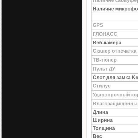
Наличие сабвуфе
Наличие микрофо
GPS
ГЛОНАСС
Веб-камера
Сканер отпечатка
ТВ-тюнер
Пульт ДУ
Слот для замка Ke
Стилус
Ударопрочный ко
Влагозащищенны
Длина
Ширина
Толщина
Вес