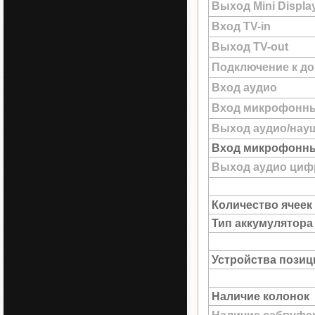
Выход Mini Displa
Вход TV-in
Выход TV-out
Подключение к до
Вход аудио
Вход микрофонн
Выход аудио/нау
Вход микрофонны
Выход аудио цифр
Количество ячеек
Тип аккумулятора
Устройства пози
Наличие колонок