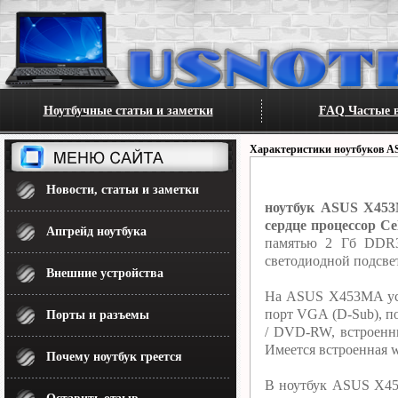
Ноутбучные статьи и заметки
FAQ Частые в
Характеристики ноутбуков A
Новости, статьи и заметки
ноутбук ASUS X453M
сердце процессор Ce
Апгрейд ноутбука
памятью 2 Гб DDR3
светодиодной подсве
Внешние устройства
На ASUS X453MA уст
порт VGA (D-Sub), п
Порты и разъемы
/ DVD-RW, встроенн
Имеется встроенная w
Почему ноутбук греется
В ноутбук ASUS X453