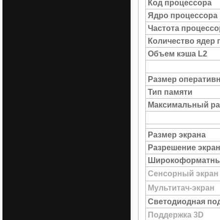
Код процессора
Ядро процессора
Частота процессо
Количество ядер 
Объем кэша L2
Размер оператив
Тип памяти
Максимальный ра
Размер экрана
Разрешение экра
Широкоформатны
Сенсорный экран
Мультитач-экран
Светодиодная под
Поддержка 3D