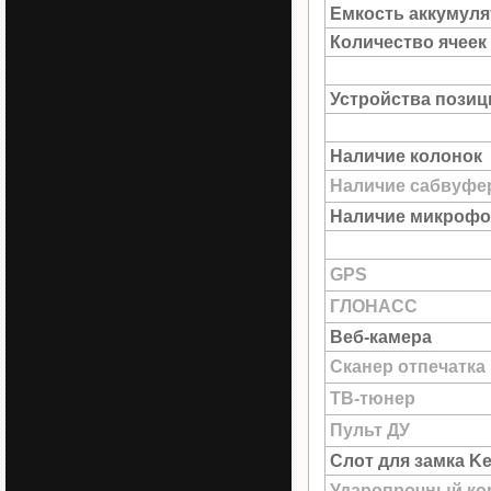
Емкость аккумуля
Количество ячеек
Устройства пози
Наличие колонок
Наличие сабвуфе
Наличие микрофо
GPS
ГЛОНАСС
Веб-камера
Сканер отпечатка
ТВ-тюнер
Пульт ДУ
Слот для замка Ke
Ударопрочный ко