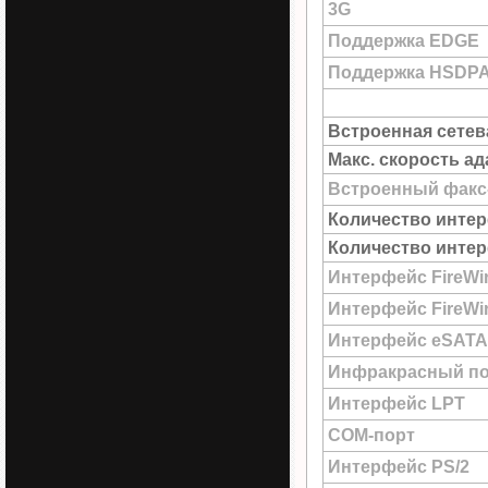
3G
Поддержка EDGE
Поддержка HSDP
Встроенная сетев
Макс. скорость а
Встроенный факс
Количество интер
Количество интер
Интерфейс FireWi
Интерфейс FireWir
Интерфейс eSATA
Инфракрасный по
Интерфейс LPT
COM-порт
Интерфейс PS/2