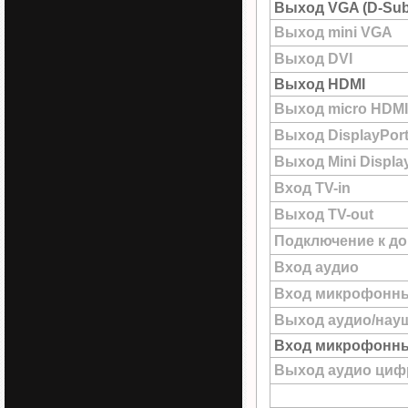
Выход VGA (D-Sub
Выход mini VGA
Выход DVI
Выход HDMI
Выход micro HDMI
Выход DisplayPor
Выход Mini Displa
Вход TV-in
Выход TV-out
Подключение к до
Вход аудио
Вход микрофонн
Выход аудио/нау
Вход микрофонны
Выход аудио цифр