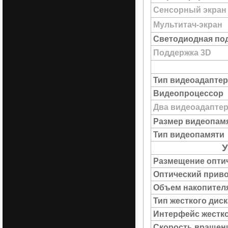
Сенсорный экран
Мультитач-экран
Светодиодная под
Поддержка 3D
Тип видеоадаптер
Видеопроцессор
Два видеоадапте
Размер видеопам
Тип видеопамяти
У
Размещение опти
Оптический прив
Объем накопител
Тип жесткого диск
Интерфейс жестко
Скорость вращен