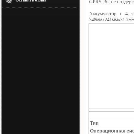
Оставить отзыв
GPRS, 3G не поддерж
Аккумулятор c 4 
мм
мм
м
348
х241
х31.7
Тип
Операционная си