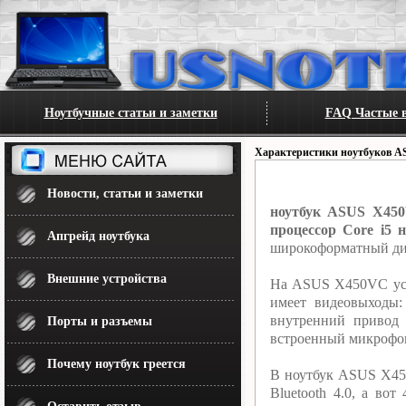
Ноутбучные статьи и заметки
FAQ Частые в
Характеристики ноутбуков A
Новости, статьи и заметки
ноутбук ASUS X450
процессор Core i5 н
Апгрейд ноутбука
широкоформатный дис
Внешние устройства
На ASUS X450VC уст
имеет видеовыходы
внутренний привод
Порты и разъемы
встроенный микрофон.
Почему ноутбук греется
В ноутбук ASUS X450
Bluetooth 4.0, а в