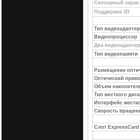
Сенсорный экран
Поддержка 3D
Тип видеоадаптер
Видеопроцессор
Два видеоадапте
Тип видеопамяти
Размещение опти
Оптический прив
Объем накопител
Тип жесткого диск
Интерфейс жестко
Скорость вращен
Слот ExpressCard