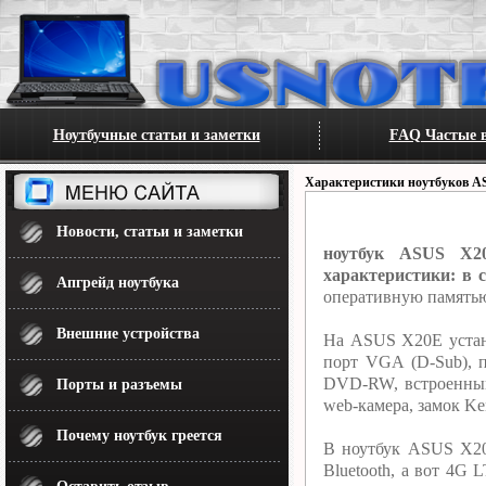
Ноутбучные статьи и заметки
FAQ Частые в
Характеристики ноутбуков A
Новости, статьи и заметки
ноутбук ASUS X2
характеристики: в с
Апгрейд ноутбука
оперативную памятью
Внешние устройства
На ASUS X20E устано
порт VGA (D-Sub), 
DVD-RW, встроенный 
Порты и разъемы
web-камера, замок Ken
Почему ноутбук греется
В ноутбук ASUS X20E
Bluetooth, а вот 4G