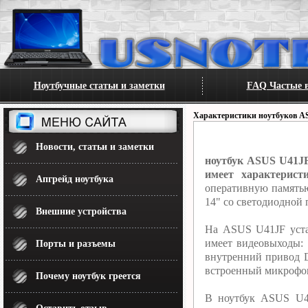
Ноутбучные статьи и заметки
FAQ Частые в
Характеристики ноутбуков A
Новости, статьи и заметки
ноутбук ASUS U41JF
имеет характерист
Апгрейд ноутбука
оперативную память
14" со светодиодной 
Внешние устройства
На ASUS U41JF уста
имеет видеовыходы: 
Порты и разъемы
внутренний привод D
встроенный микрофон.
Почему ноутбук греется
В ноутбук ASUS U41