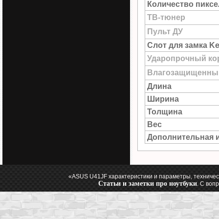
Количество пиксе
ТВ-тюнер
Пульт ДУ
Слот для замка Ke
Ударопрочный ко
Влагозащищенны
Длина
Ширина
Толщина
Вес
Дополнительная 
«ASUS U41JF характеристики и параметры, техничес
Статьи и заметки про ноутбуки
. С воп