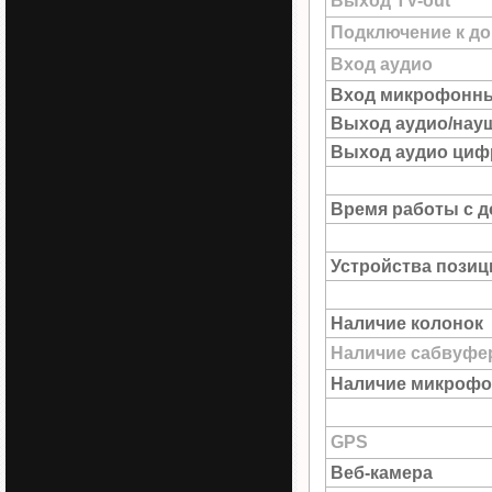
Выход TV-out
Подключение к до
Вход аудио
Вход микрофонн
Выход аудио/нау
Выход аудио цифр
Время работы с д
Устройства пози
Наличие колонок
Наличие сабвуфе
Наличие микрофо
GPS
Веб-камера