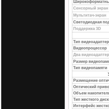
Широкоформатны
Сенсорный экран
Мультитач-экран
Светодиодная под
Поддержка 3D
Тип видеоадаптер
Видеопроцессор
Два видеоадапте
Размер видеопам
Тип видеопамяти
Размещение опти
Оптический прив
Объем накопител
Тип жесткого диск
Интерфейс жестко