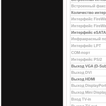
Встроенный факс
Количество интер
Интерфейс FireWi
Интерфейс FireWir
Интерфейс eSATA
Инфракрасный по
Интерфейс LPT
COM-порт
Интерфейс PS/2
Выход VGA (D-Sub
Выход DVI
Выход HDMI
Выход DisplayPor
Выход Mini Displa
Вход TV-in