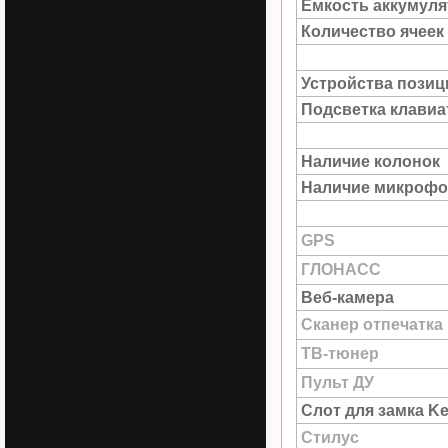
Емкость аккумуля
Количество ячеек
Устройства пози
Подсветка клави
Наличие колонок
Наличие микрофо
GPS
ГЛОНАСС
Веб-камера
Сканер отпечатка
ТВ-тюнер
Пульт ДУ
Слот для замка Ke
Стилус