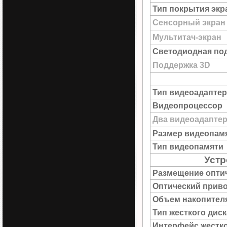
Тип покрытия экр
Сенсорный экран
Мультитач-экран
Светодиодная под
Поддержка 3D
Тип видеоадаптер
Видеопроцессор
Два видеоадапте
Размер видеопам
Тип видеопамяти
Устр
Размещение опти
Оптический прив
Объем накопител
Тип жесткого диск
Интерфейс жестко