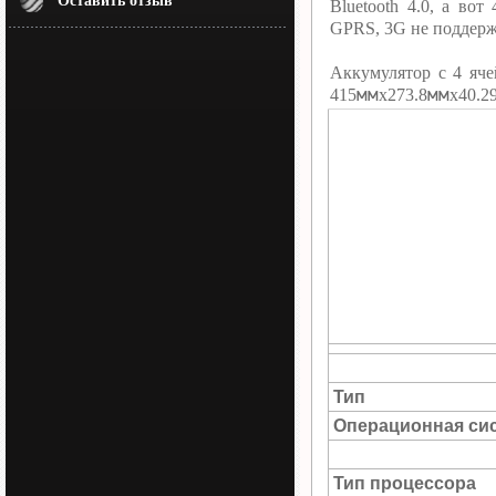
Оставить отзыв
Bluetooth 4.0, а в
GPRS, 3G не поддерж
Аккумулятор c 4 яч
мм
мм
415
х273.8
х40.2
Тип
Операционная си
Тип процессора