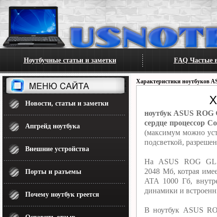
Ноутбучные статьи и заметки
FAQ Частые в
Характеристики ноутбуков A
Х
Новости, статьи и заметки
ноутбук ASUS ROG G
сердце процессор Co
Апгрейд ноутбука
(максимум можно уст
подсветкой, разреше
Внешние устройства
На ASUS ROG GL75
2048 Мб, котрая име
Порты и разъемы
ATA 1000 Гб, внутр
динамики и встроенны
Почему ноутбук греется
В ноутбук ASUS ROG