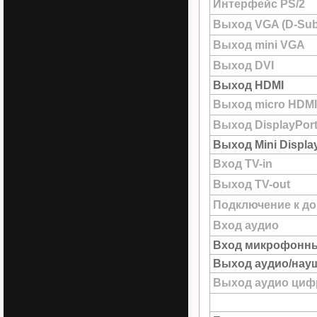
Интерфейс PS/2
Выход VGA (D-Sub
Выход mini VGA
Выход DVI
Выход HDMI
Выход micro HDMI
Выход DisplayPor
Выход Mini Displa
Вход TV-in
Выход TV-out
Подключение к до
Вход аудио
Вход микрофонн
Выход аудио/нау
Выход аудио цифр