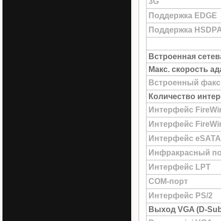
3G
Поддержка EDGE
Поддержка HSDP
Встроенная сетев
Макс. скорость а
Встроенный факс
Количество интер
Интерфейс FireWi
Интерфейс FireWir
Интерфейс eSATA
Инфракрасный по
Интерфейс LPT
COM-порт
Интерфейс PS/2
Выход VGA (D-Sub