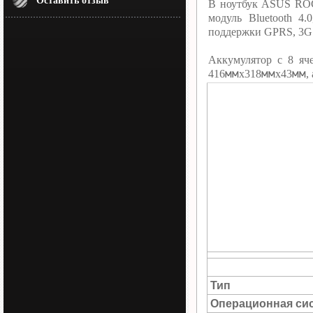
Оставить отзыв
В ноутбук ASUS ROG 
модуль Bluetooth 4
поддержки GPRS, 3G 
Аккумулятор c 8 я
мм
мм
мм
416
х318
х43
,
Тип
Операционная си