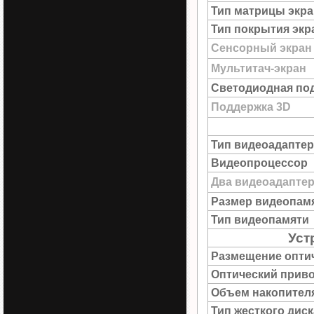
Тип матрицы экра
Тип покрытия экр
Сенсорный экран
Мультитач-экран
Светодиодная под
Поддержка 3D
Тип видеоадаптер
Видеопроцессор
Два видеоадапте
Размер видеопам
Тип видеопамяти
Уст
Размещение опти
Оптический прив
Объем накопител
Тип жесткого диск