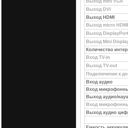
Выход mini VGA
Выход DVI
Выход HDMI
Выход micro HDMI
Выход DisplayPor
Выход Mini Displa
Количество интер
Вход TV-in
Выход TV-out
Подключение к до
Вход аудио
Вход микрофонн
Выход аудио/нау
Вход микрофонны
Выход аудио цифр
Емкость аккумуля