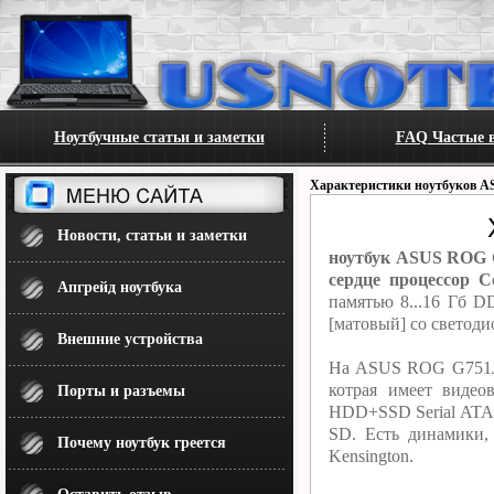
Ноутбучные статьи и заметки
FAQ Частые в
Характеристики ноутбуков A
Новости, статьи и заметки
ноутбук ASUS ROG G
сердце процессор Co
Апгрейд ноутбука
памятью 8...16 Гб 
[матовый] со светоди
Внешние устройства
На ASUS ROG G751JM
котрая имеет виде
Порты и разъемы
HDD+SSD Serial ATA 
SD. Есть динамики,
Почему ноутбук греется
Kensington.