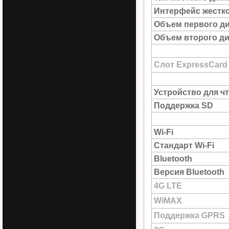
Интерфейс жестко
Объем первого д
Объем второго ди
Слот ExpressCard
Устройство для ч
Поддержка SD
Wi-Fi
Стандарт Wi-Fi
Bluetooth
Версия Bluetooth
4G LTE
WiMAX
Поддержка GPRS