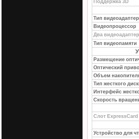
Поддержка 3D
Тип видеоадаптер
Видеопроцессор
Два видеоадапте
Тип видеопамяти
У
Размещение опти
Оптический прив
Объем накопител
Тип жесткого диск
Интерфейс жестко
Скорость вращен
Слот ExpressCard
Устройство для ч