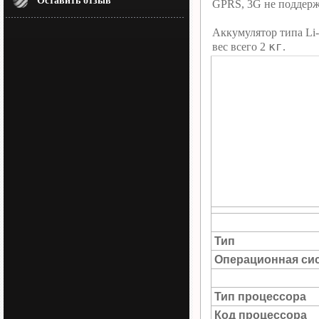
Оставить отзыв
GPRS, 3G не поддерж
Аккумулятор типа Li
кг
вес всего 2
.
Тип
Операционная си
Тип процессора
Код процессора