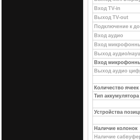
Вход TV-in
Выход TV-out
Подключение к до
Вход аудио
Вход микрофонн
Выход аудио/нау
Вход микрофонны
Выход аудио цифр
Количество ячеек
Тип аккумулятора
Устройства пози
Наличие колонок
Наличие сабвуфе