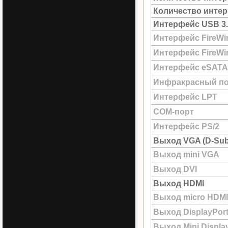
Количество интер
Интерфейс USB 3.
Интерфейс FireWi
Интерфейс FireWir
Интерфейс eSATA
Инфракрасный по
Интерфейс LPT
COM-порт
Интерфейс PS/2
Выход VGA (D-Sub
Выход mini VGA
Выход DVI
Выход HDMI
Выход micro HDMI
Выход DisplayPor
Выход Mini Displa