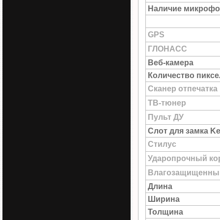
Наличие микрофо
GPS
ГЛОНАСС
Веб-камера
Количество пиксе
Сканер отпечатка
ТВ-тюнер
Пульт ДУ
Слот для замка Ke
Стилус
Ударопрочный ко
Влагозащищенны
Длина
Ширина
Толщина