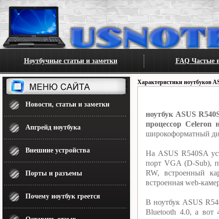
Ноутбучные статьи и заметки
FAQ Частые в
Характеристики ноутбуков A
Новости, статьи и заметки
ноутбук ASUS R540S
процессор Celeron н
Апгрейд ноутбука
широкоформатный дис
Внешние устройства
На ASUS R540SA уст
порт VGA (D-Sub), 
RW, встроенный ка
Порты и разъемы
встроенная web-камер
Почему ноутбук греется
В ноутбук ASUS R540
Bluetooth 4.0, а в