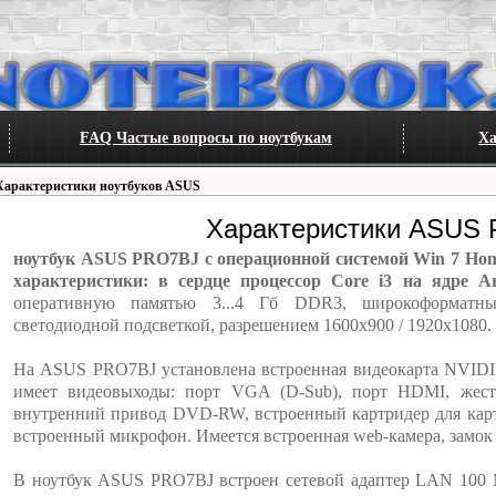
FAQ Частые вопросы по ноутбукам
Ха
Характеристики ноутбуков ASUS
Характеристики ASUS
ноутбук ASUS PRO7BJ с операционной системой Win 7 Home 
характеристики: в сердце процессор Core i3 на ядре Ar
оперативную памятью 3...4 Гб DDR3, широкоформатны
светодиодной подсветкой, разрешением 1600x900 / 1920x1080.
На ASUS PRO7BJ установлена встроенная видеокарта NVIDI
имеет видеовыходы: порт VGA (D-Sub), порт HDMI, жест
внутренний привод DVD-RW, встроенный картридер для карт
встроенный микрофон. Имеется встроенная web-камера, замок 
В ноутбук ASUS PRO7BJ встроен сетевой адаптер LAN 100 Мб