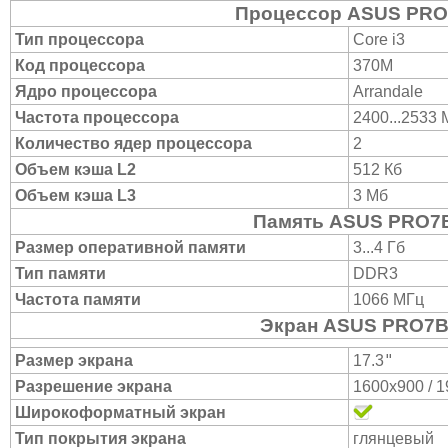
Процессор ASUS PR
Тип процессора
Core i3
Код процессора
370M
Ядро процессора
Arrandale
Частота процессора
2400...2533
Количество ядер процессора
2
Объем кэша L2
512 Кб
Объем кэша L3
3 Мб
Память ASUS PRO7
Размер оперативной памяти
3...4 Гб
Тип памяти
DDR3
Частота памяти
1066 МГц
Экран ASUS PRO7B
"
Размер экрана
17.3
Разрешение экрана
1600x900 / 
Широкоформатный экран
Тип покрытия экрана
глянцевый