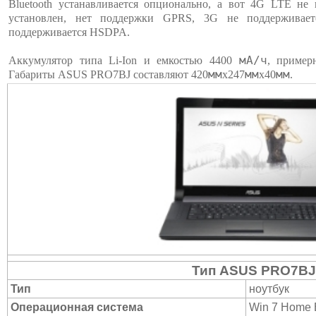
Bluetooth устанавливается опционально, а вот 4G LTE н
установлен, нет поддержки GPRS, 3G не поддерживает
поддерживается HSDPA.
мА/ч
Аккумулятор типа Li-Ion и емкостью 4400
, пример
мм
мм
мм
Габариты ASUS PRO7BJ составляют 420
х247
х40
.
Тип ASUS PRO7BJ
Тип
ноутбук
Операционная система
Win 7 Home B