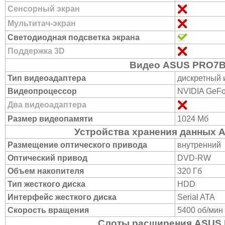
Сенсорный экран
Мультитач-экран
Светодиодная подсветка экрана
Поддержка 3D
Видео ASUS PRO7
Тип видеоадаптера
дискретный 
Видеопроцессор
NVIDIA GeFo
Два видеоадаптера
Размер видеопамяти
1024 Мб
Устройства хранения данных
Размещение оптического привода
внутренний
Оптический привод
DVD-RW
Объем накопителя
320 Гб
Тип жесткого диска
HDD
Интерфейс жесткого диска
Serial ATA
Скорость вращения
5400 об/мин
Слоты расширения ASUS