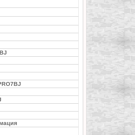
BJ
 PRO7BJ
J
мация