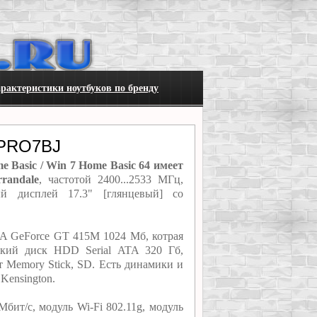
рактеристики ноутбуков по бренду
 PRO7BJ
Basic / Win 7 Home Basic 64 имеет
randale
, частотой 2400...2533 МГц,
й дисплей 17.3" [глянцевый] со
A GeForce GT 415M 1024 Мб, котрая
кий диск HDD Serial ATA 320 Гб,
 Memory Stick, SD. Есть динамики и
Kensington.
ит/с, модуль Wi-Fi 802.11g, модуль