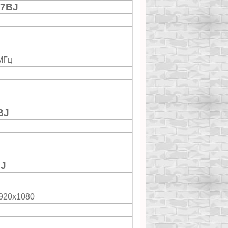
O7BJ
 МГц
BJ
J
1920x1080