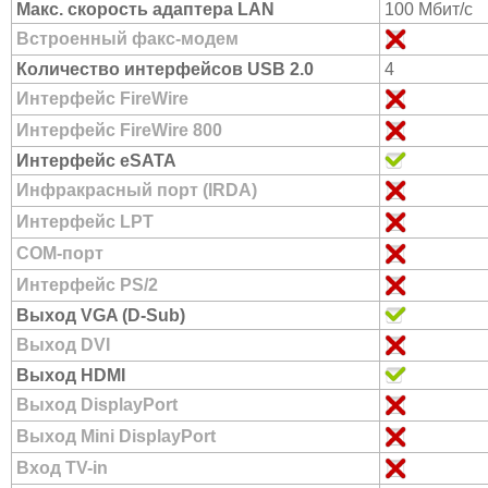
Макс. скорость адаптера LAN
100 Мбит/с
Встроенный факс-модем
Количество интерфейсов USB 2.0
4
Интерфейс FireWire
Интерфейс FireWire 800
Интерфейс eSATA
Инфракрасный порт (IRDA)
Интерфейс LPT
COM-порт
Интерфейс PS/2
Выход VGA (D-Sub)
Выход DVI
Выход HDMI
Выход DisplayPort
Выход Mini DisplayPort
Вход TV-in