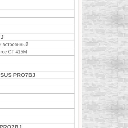
BJ
и встроенный
rce GT 415M
 ASUS PRO7BJ
 PRO7BJ