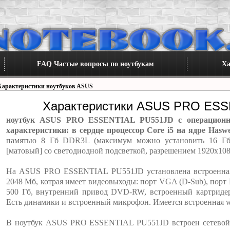
FAQ Частые вопросы по ноутбукам
Ха
Характеристики ноутбуков ASUS
Характеристики ASUS PRO ESS
ноутбук ASUS PRO ESSENTIAL PU551JD с операционно
характеристики: в сердце процессор Core i5 на ядре Haswe
памятью 8 Гб DDR3L (максимум можно установить 16 Гб)
[матовый] со светодиодной подсветкой, разрешением 1920x108
На ASUS PRO ESSENTIAL PU551JD установлена встроенная
2048 Мб, котрая имеет видеовыходы: порт VGA (D-Sub), порт
500 Гб, внутренний привод DVD-RW, встроенный картридер
Есть динамики и встроенный микрофон. Имеется встроенная we
В ноутбук ASUS PRO ESSENTIAL PU551JD встроен сетевой а