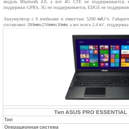
модуль Bluetooth 4.0, а вот 4G LTE не поддерживается,
поддержки GPRS, 3G не поддерживается, EDGE не поддержив
мА/ч
Аккумулятор c 6 ячейками и емкостью 5200
. Габар
мм
мм
мм
кг
составляют 380
х256
х36
, а вес всего 2.4
, поддержка 
Тип ASUS PRO ESSENTIAL
Тип
Операционная система