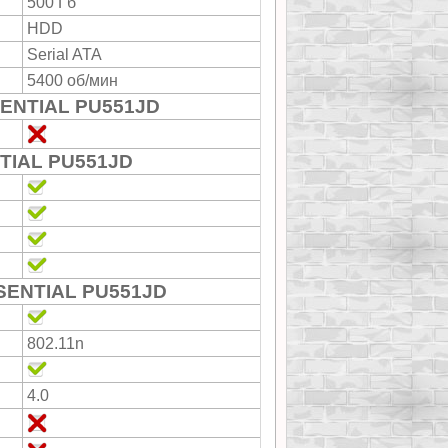
500 Гб
HDD
Serial ATA
5400 об/мин
ENTIAL PU551JD
TIAL PU551JD
SENTIAL PU551JD
802.11n
4.0