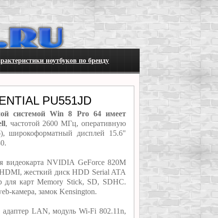
рактеристики ноутбуков по бренду
ENTIAL PU551JD
й системой Win 8 Pro 64 имеет
ll
, частотой 2600 МГц, оперативную
, широкоформатный дисплей 15.6"
0.
 видеокарта NVIDIA GeForce 820M
 HDMI, жесткий диск HDD Serial ATA
 для карт Memory Stick, SD, SDHC.
b-камера, замок Kensington.
даптер LAN, модуль Wi-Fi 802.11n,