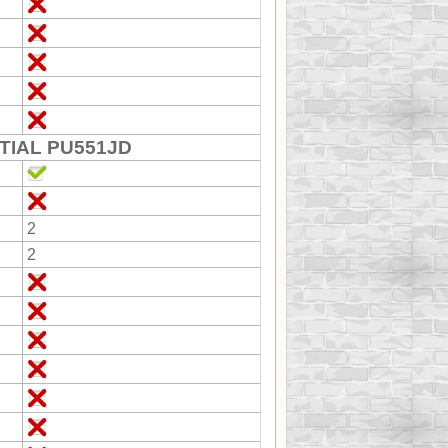
TIAL PU551JD
2
2