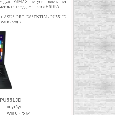
 модуль WiMAX не установлен, нет
ается, не поддерживается HSDPA.
иты ASUS PRO ESSENTIAL PU551JD
WiDi (опц.).
 PU551JD
ноутбук
Win 8 Pro 64