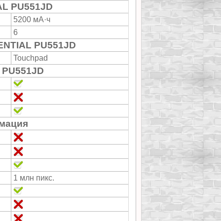
AL PU551JD
5200 мА·ч
6
ENTIAL PU551JD
Touchpad
 PU551JD
мация
1 млн пикс.