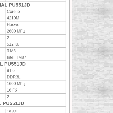
IAL PU551JD
Core i5
4210M
Haswell
2600 МГц
2
512 Кб
3 Мб
Intel HM87
L PU551JD
8 Гб
DDR3L
1600 МГц
16 Гб
2
L PU551JD
"
15.6